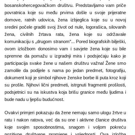
bosanskohercegovačkom društvu. Predstavljamo vam priče
povratnica koje su među prvima došle u svoje prijeratne
domove, ratnih udovica, žena izbjeglica koje su u novoj
sredini počele graditi svoj život od nule, logorašica, silovanih
žena, civilnih žrtava rata, žena koje su održavale
komunikaciju s „drugom stranom“... Pored biografskih bilješki,
ovom izložbom donosimo vam i savjete žena koje su bile
spremne da pomažu u izgradnji mira i podsjećaju kako je
participacija svake žene u našem društvu važna! Žene smo
zamolile da podijele s nama po jedan predmet, fotografiju,
dokument koji je simbol njihove ženske borbe ili puta kroz koji
su prošle. Njihovi lični predmeti, istrgnuti fragmenti prošlosti,
podsjetnici su na iskustva koja brišu granice među ljudima i
bude nadu u ljepšu budućnost.
Ovakvi primjeri pokazuju da žene nemaju samo ulogu žrtve u
ratu i nakon ratova, već da su one i aktivne članice društva
koje svojim sposobnostima, snagom i voljom pokreću
pozitivne društvene promjene i vrijednosti. Ova izložba