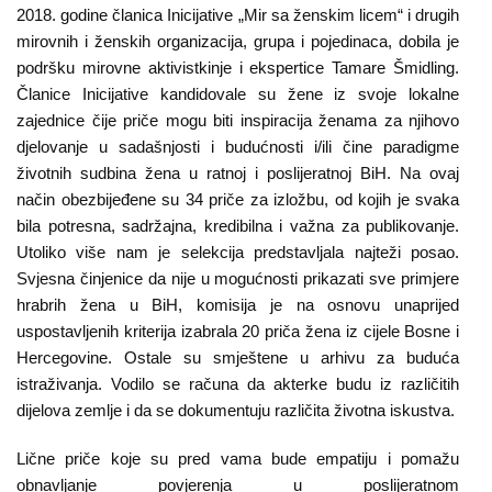
2018. godine članica Inicijative „Mir sa ženskim licem“ i drugih
mirovnih i ženskih organizacija, grupa i pojedinaca, dobila je
podršku mirovne aktivistkinje i ekspertice Tamare Šmidling.
Članice Inicijative kandidovale su žene iz svoje lokalne
zajednice čije priče mogu biti inspiracija ženama za njihovo
djelovanje u sadašnjosti i budućnosti i/ili čine paradigme
životnih sudbina žena u ratnoj i poslijeratnoj BiH. Na ovaj
način obezbijeđene su 34 priče za izložbu, od kojih je svaka
bila potresna, sadržajna, kredibilna i važna za publikovanje.
Utoliko više nam je selekcija predstavljala najteži posao.
Svjesna činjenice da nije u mogućnosti prikazati sve primjere
hrabrih žena u BiH, komisija je na osnovu unaprijed
uspostavljenih kriterija izabrala 20 priča žena iz cijele Bosne i
Hercegovine. Ostale su smještene u arhivu za buduća
istraživanja. Vodilo se računa da akterke budu iz različitih
dijelova zemlje i da se dokumentuju različita životna iskustva.
Lične priče koje su pred vama bude empatiju i pomažu
obnavljanje povjerenja u poslijeratnom