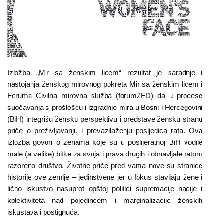
O
nama
Aktuelnosti
Mir
Izložba „Mir sa ženskim licem“ rezultat je saradnje i
sa
nastojanja ženskog mirovnog pokreta Mir sa ženskim licem i
ženskim
Foruma Civilna mirovna služba (forumZFD) da u procese
licem
suočavanja s prošlošću i izgradnje mira u Bosni i Hercegovini
(BiH) integrišu žensku perspektivu i predstave žensku stranu
Sigurna
priče o preživljavanju i prevazilaženju posljedica rata. Ova
kuća
izložba govori o ženama koje su u poslijeratnoj BiH vodile
male (a velike) bitke za svoja i prava drugih i obnavljale ratom
Pravna
razoreno društvo. Životne priče pred vama nove su stranice
pomoć
historije ove zemlje – jedinstvene jer u fokus stavljaju žene i
lično iskustvo nasuprot opštoj politici supremacije nacije i
Antitrafiking
kolektiviteta nad pojedincem i marginalizacije ženskih
iskustava i postignuća.