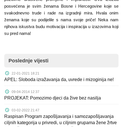
posvećena je svim ženama Bosne i Hercegovine koje se
svakodnevno trude i rade na izgradnji mira. Hvala onim
ženama koje su podijelile s nama svoje priče! Neka nam
njihova iskustva budu motivacija i inspiracija u izazovima koji
su pred nama!
Poslednje vijesti
22-01-2021 18:21
APEL: Sloboda izražavanja da, uvrede i mizoginija ne!
09-04-2014 12:37
PROJEKAT: Pomozimo djeci da žive bez nasilja
03-02-2022 21:47
Raspisan Program zapošljavanja i samozapošljavanja
ciljnih kategorija u privredi, u ciljnim grupama žene žrtve