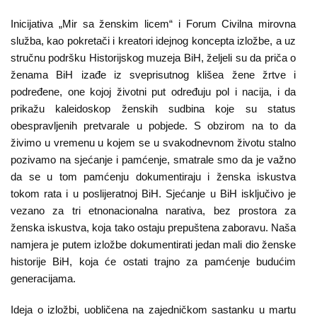
Kampanje
Inicijativa „Mir sa ženskim licem“ i Forum Civilna mirovna
služba, kao pokretači i kreatori idejnog koncepta izložbe, a uz
Dokumenti
stručnu podršku Historijskog muzeja BiH, željeli su da priča o
Javni
ženama BiH izađe iz sveprisutnog klišea žene žrtve i
podređene, one kojoj životni put određuju pol i nacija, i da
pozivi
prikažu kaleidoskop ženskih sudbina koje su status
obespravljenih pretvarale u pobjede. S obzirom na to da
English
živimo u vremenu u kojem se u svakodnevnom životu stalno
pozivamo na sjećanje i pamćenje, smatrale smo da je važno
Kontakt
da se u tom pamćenju dokumentiraju i ženska iskustva
tokom rata i u poslijeratnoj BiH. Sjećanje u BiH isključivo je
vezano za tri etnonacionalna narativa, bez prostora za
ženska iskustva, koja tako ostaju prepuštena zaboravu. Naša
namjera je putem izložbe dokumentirati jedan mali dio ženske
historije BiH, koja će ostati trajno za pamćenje budućim
generacijama.
Ideja o izložbi, uobličena na zajedničkom sastanku u martu