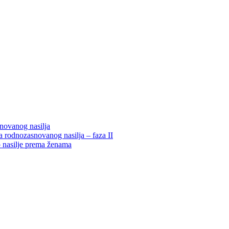
snovanog nasilja
 rodnozasnovanog nasilja – faza II
o nasilje prema ženama