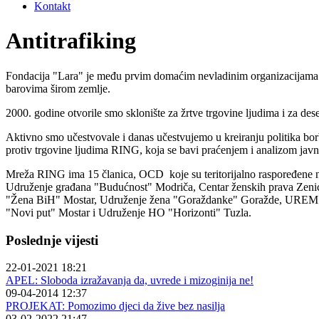
Kontakt
Antitrafiking
Fondacija "Lara" je među prvim domaćim nevladinim organizacijama j
barovima širom zemlje.
2000. godine otvorile smo sklonište za žrtve trgovine ljudima i za de
Aktivno smo učestvovale i danas učestvujemo u kreiranju politika bo
protiv trgovine ljudima RING, koja se bavi praćenjem i analizom javnih
Mreža RING ima 15 članica, OCD koje su teritorijalno raspoređene n
Udruženje građana "Budućnost" Modriča, Centar ženskih prava Zeni
"Žena BiH" Mostar, Udruženje žena "Goraždanke" Goražde, UREM "S
"Novi put" Mostar i Udruženje HO "Horizonti" Tuzla.
Poslednje vijesti
22-01-2021 18:21
APEL: Sloboda izražavanja da, uvrede i mizoginija ne!
09-04-2014 12:37
PROJEKAT: Pomozimo djeci da žive bez nasilja
03-02-2022 21:47