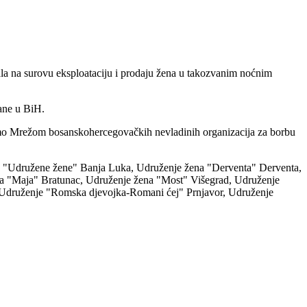
a na surovu eksploataciju i prodaju žena u takozvanim noćnim
vane u BiH.
šemo Mrežom bosanskohercegovačkih nevladinih organizacija za borbu
ija "Udružene žene" Banja Luka, Udruženje žena "Derventa" Derventa,
a "Maja" Bratunac, Udruženje žena "Most" Višegrad, Udruženje
Udruženje "Romska djevojka-Romani ćej" Prnjavor, Udruženje