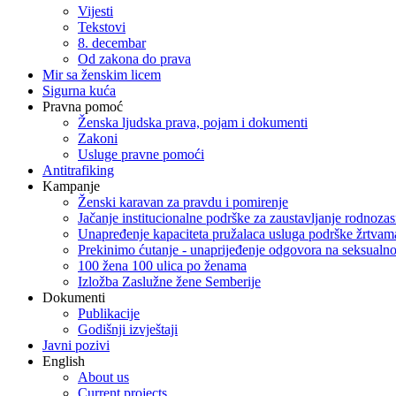
Vijesti
Tekstovi
8. decembar
Od zakona do prava
Mir sa ženskim licem
Sigurna kuća
Pravna pomoć
Ženska ljudska prava, pojam i dokumenti
Zakoni
Usluge pravne pomoći
Antitrafiking
Kampanje
Ženski karavan za pravdu i pomirenje
Jačanje institucionalne podrške za zaustavljanje rodnoza
Unapređenje kapaciteta pružalaca usluga podrške žrtvama
Prekinimo ćutanje - unaprijeđenje odgovora na seksualn
100 žena 100 ulica po ženama
Izložba Zaslužne žene Semberije
Dokumenti
Publikacije
Godišnji izvještaji
Javni pozivi
English
About us
Current projects