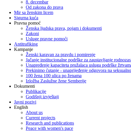
8. decembar
Od zakona do prava
Mir sa ženskim licem
Sigurna kuća
Pravna pomoć
Ženska ljudska prava, pojam i dokumenti
Zakoni
Usluge pravne pomoći
Antitrafiking
Kampanje
Ženski karavan za pravdu i pomirenje
Jačanje institucionalne podrške za zaustavljanje rodnoza
Unapređenje kapaciteta pružalaca usluga podrške žrtvama
Prekinimo ćutanje - unaprijeđenje odgovora na seksualn
100 žena 100 ulica po ženama
Izložba Zaslužne žene Semberije
Dokumenti
Publikacije
Godišnji izvještaji
Javni pozivi
English
About us
Current projects
Research and publications
Peace with women's pace