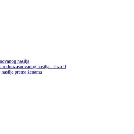
snovanog nasilja
 rodnozasnovanog nasilja – faza II
o nasilje prema ženama