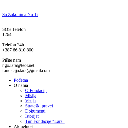
Sa Zakonima Na Ti
SOS Telefon
1264
Telefon 24h
+387 66 810 800
Pišite nam
ngo.lara@teol.net
fondacija.lara@gmail.com
Početna
O nama
O Fondaciji
Misija
Vizija
Strateški pravci
Dokumenti
Istorijat
Tim Fondacije "Lara"
Aktuelnosti