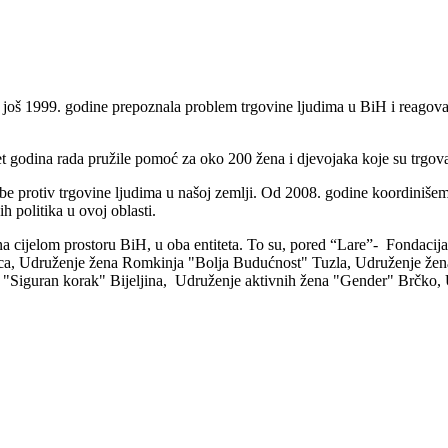
oš 1999. godine prepoznala problem trgovine ljudima u BiH i reagoval
set godina rada pružile pomoć za oko 200 žena i djevojaka koje su trgo
rbe protiv trgovine ljudima u našoj zemlji. Od 2008. godine koordini
 politika u ovoj oblasti.
a cijelom prostoru BiH, u oba entiteta. To su, pored “Lare”- Fondac
ca, Udruženje žena Romkinja "Bolja Budućnost" Tuzla, Udruženje žen
iguran korak" Bijeljina, Udruženje aktivnih žena "Gender" Brčko, 