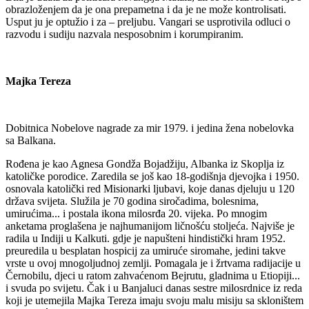
obrazloženjem da je ona prepametna i da je ne može kontrolisati.
Usput ju je optužio i za – preljubu. Vangari se usprotivila odluci o
razvodu i sudiju nazvala nesposobnim i korumpiranim.
Majka Tereza
Dobitnica Nobelove nagrade za mir 1979. i jedina žena nobelovka
sa Balkana.
Rođena je kao Agnesa Gondža Bojadžiju, Albanka iz Skoplja iz
katoličke porodice. Zaredila se još kao 18-godišnja djevojka i 1950.
osnovala katolički red Misionarki ljubavi, koje danas djeluju u 120
država svijeta. Služila je 70 godina siročadima, bolesnima,
umirućima... i postala ikona milosrđa 20. vijeka. Po mnogim
anketama proglašena je najhumanijom ličnošću stoljeća. Najviše je
radila u Indiji u Kalkuti. gdje je napušteni hindistički hram 1952.
preuredila u besplatan hospicij za umiruće siromahe, jedini takve
vrste u ovoj mnogoljudnoj zemlji. Pomagala je i žrtvama radijacije u
Černobilu, djeci u ratom zahvaćenom Bejrutu, gladnima u Etiopiji...
i svuda po svijetu. Čak i u Banjaluci danas sestre milosrdnice iz reda
koji je utemejila Majka Tereza imaju svoju malu misiju sa skloništem