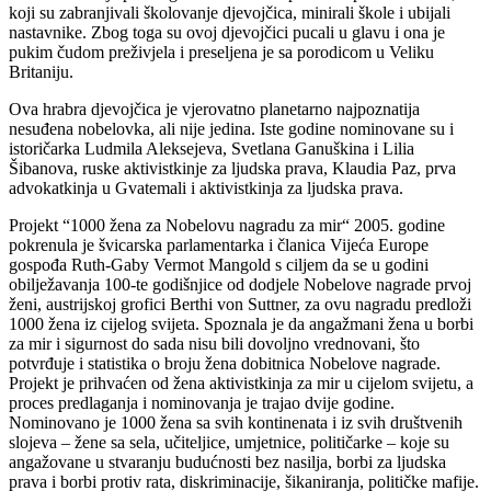
koji su zabranjivali školovanje djevojčica, minirali škole i ubijali
nastavnike. Zbog toga su ovoj djevojčici pucali u glavu i ona je
pukim čudom preživjela i preseljena je sa porodicom u Veliku
Britaniju.
Ova hrabra djevojčica je vjerovatno planetarno najpoznatija
nesuđena nobelovka, ali nije jedina. Iste godine nominovane su i
istoričarka Ludmila Aleksejeva, Svetlana Ganuškina i Lilia
Šibanova, ruske aktivistkinje za ljudska prava, Klaudia Paz, prva
advokatkinja u Gvatemali i aktivistkinja za ljudska prava.
Projekt “1000 žena za Nobelovu nagradu za mir“ 2005. godine
pokrenula je švicarska parlamentarka i članica Vijeća Europe
gospođa Ruth-Gaby Vermot Mangold s ciljem da se u godini
obilježavanja 100-te godišnjice od dodjele Nobelove nagrade prvoj
ženi, austrijskoj grofici Berthi von Suttner, za ovu nagradu predloži
1000 žena iz cijelog svijeta. Spoznala je da angažmani žena u borbi
za mir i sigurnost do sada nisu bili dovoljno vrednovani, što
potvrđuje i statistika o broju žena dobitnica Nobelove nagrade.
Projekt je prihvaćen od žena aktivistkinja za mir u cijelom svijetu, a
proces predlaganja i nominovanja je trajao dvije godine.
Nominovano je 1000 žena sa svih kontinenata i iz svih društvenih
slojeva – žene sa sela, učiteljice, umjetnice, političarke – koje su
angažovane u stvaranju budućnosti bez nasilja, borbi za ljudska
prava i borbi protiv rata, diskriminacije, šikaniranja, političke mafije.