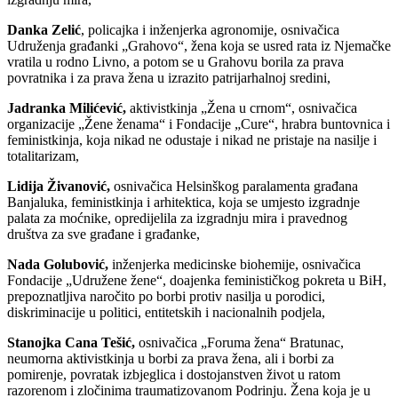
Danka Zelić
, policajka i inženjerka agronomije, osnivačica
Udruženja građanki „Grahovo“, žena koja se usred rata iz Njemačke
vratila u rodno Livno, a potom se u Grahovu borila za prava
povratnika i za prava žena u izrazito patrijarhalnoj sredini,
Jadranka Milićević,
aktivistkinja „Žena u crnom“, osnivačica
organizacije „Žene ženama“ i Fondacije „Cure“, hrabra buntovnica i
feministkinja, koja nikad ne odustaje i nikad ne pristaje na nasilje i
totalitarizam,
Lidija Živanović,
osnivačica Helsinškog paralamenta građana
Banjaluka, feministkinja i arhitektica, koja se umjesto izgradnje
palata za moćnike, opredijelila za izgradnju mira i pravednog
društva za sve građane i građanke,
Nada Golubović,
inženjerka medicinske biohemije, osnivačica
Fondacije „Udružene žene“, doajenka feminističkog pokreta u BiH,
prepoznatljiva naročito po borbi protiv nasilja u porodici,
diskriminacije u politici, entitetskih i nacionalnih podjela,
Stanojka Cana Tešić,
osnivačica „Foruma žena“ Bratunac,
neumorna aktivistkinja u borbi za prava žena, ali i borbi za
pomirenje, povratak izbjeglica i dostojanstven život u ratom
razorenom i zločinima traumatizovanom Podrinju. Žena koja je u