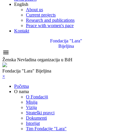
English
About us
Current projects
Research and publications
Peace with women's pace
Kontakt
Fondacija "Lara"
Bijeljina

Ženska Nevladina organizacija u BiH
Fondacija "Lara" Bijeljina
×
Početna
O nama
O Fondaciji
Misija
Vizija
Strateški pravci
Dokumenti
Istorijat
Tim Fondacije "Lara"