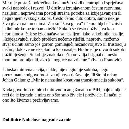
Mir nije pusta žabokrečina, koja nužno vodi u entropiju i sprječava
svaki napredak i razvoj. U društvu izranjavanom čestim ratovima,
nasiljem i nepravdama postoji strašna potreba za izbjegavanjem ili
negiranjem svakog sukoba. Često čemo čuti: dobro, samo nek je
živa glava na ramenima! Zar su “živa glava” i “kora hljeba” zaista
jedini mir kome trebamo težiti! Sukob se često doživljava kao
neprijatnost, čak se izjednačava sa nasiljem, iako sukob nije nasilje.
„Izbjegavajući sukob problem nećemo riješiti, naprotiv, možemo
stvar učiniti samo još gorom gomilajući nezadovoljstvo ili frustraciju
nečim, dok sve ne eksplodira kao nasilje. Hrabrost je otvoriti sukob i
tražiti rješenje. Sukob je znak da nešto ne valja i signal da nešto
moramo promijeniti, ako je moguće na vrijeme.“ (Ivana Franović)
Istinska mirovna akcija, dakle, nije negiranje sukoba, nego
preuzimanje odgovornosti za njihovo rješavanje. Ili što bi rekao
Johan Galtung: „Mir je nenasilna kreativna transformacija sukoba“.
Kada govorimo o miru i mirovnom angažmanu u BiH, najrealnije je
reći da je izgradnja mira ono što smo živjele i prežvjele. Ili tačnije
ono što živimo i preživljavamo.
Dobitnice Nobelove nagrade za mir