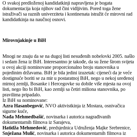
O svakoj predloženoj kandidatkinji napravljena je bogata
dokumentacija koja njihov rad čini vidljivim. Pored toga žene
istraživači sa raznih univerziteta i kontinenata istražit će mirovni rad
kandidatkinja na naučnoj osnovi.
Mirovnjakinje u BiH
Mnogi ne znaju da se na dugoj listi nesuđenih nobelovki 2005. našlo
i sedam žena iz BiH. Interesantno je takođe, da su žene širom svijeta
u ovoj akciji nominovane proporcionalno broju stanovnika u
pojedinim državama. BiH je bila jedini izuzetak: cijeneći da je veće
dostignuće boriti se za mir u postaratnoj BiH, nego u nekoj uređenoj
mirnoj zemlji, Bosanke i Hercegovke su dobile više mjesta na ovoj
listi, nego što bi BiH, kao zemlji sa četiri miliona stanovnika, po
pravilima pripadalo.
Iz BiH su nominovane:
Azra Hasanbegović
, NVO aktivistkinja iz Mostara, osnivačica
sigurne kuće,
Nađa Mehmedbašić
, novinarka i autorica nagrađivanih
dokumentarnih filmova iz Sarajeva,
Hatidža Mehmedović
, predsjednica Udruženja Majke Srebrenice,
Snježana Mulić
, novinarka i autorica dokumentarnih filmova iz