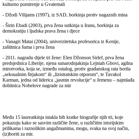
kulturno pomirenje u Gvatemali
- Džodi Vilijams (1997), iz SAD, borkinja protiv nagaznih mina
- Širin Ebadi (2003), prva žena sutkinja u Iranu, borkinja za
demokratiju i ljudska prava žena i djece
- Vanagri Matai (2004), univerzitetska profesorica iz Kenije,
zaštitnica šuma i prva žena
- 2011. nagradu dijele tri žene: Elen Džonson Sirlef, prva žena
predsjednica Liberije, njena sunarodnjakinja Lejmah Gbovi, agilna
mirotvorka, koja se, između ostalog, protiv građanskog rata borila
„seksualnim štrjakom“ ili „lizistratskim otporom“, te Tavakol
Karman, jedna od liderica „jasmin revolucije“ u Jemenu – najmlađa
dobitnica Nobelove nagrade za mir
Među 15 laureatkinja istakla bih kratke biografije njih tri, koje
pokazuju kako se sasvim različite žene, u različitim istorijskim
prilikama i raznolikim angažmanima, mogu, svaka na svoj način,
(iz)boriti za mir.