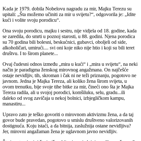
Kada je 1979. dobila Nobelovu nagradu za mir, Majku Terezu su
upitali: „Šta možemo učiniti za mir u svijetu?“, odgovorila je: „Idite
kući i volite svoju porodicu“.
Ona svoju porodicu, majku i sestru, nije vidjela od 18. godine, kada
se zaredila, do smrti u poznoj starosti, u 88. godini. Njena porodica
su 70 godina bili bolesni, beskućnici, gubavci, oboljeli od side,
alkoholičari, umirući.... svi oni koje niko nije htio i koji su bili teret
društvu. I to širom planete...
Ovaj čudesni odnos između „mira u kući“ i „mira u svijetu“, na neki
način je paradigma ženskog mirovnog angažmana. On najčešće
ostaje nevidljiv, tih, skroman i čak ni ne teži priznanju, pogotovo ne
javnom. Jedna je Majka Tereza, ali koliko žena širom svijeta, u
ovom trenutku, bije svoje tihe bitke za mir, čineći ono šta je Majka
Tereza radila, ali u svojoj porodici, komšiluku, selu, gradu...ili
daleko od svog zavičaja u nekoj bolnici, izbjegličkom kampu,
manastiru...
Upravo zato je teško govoriti o mirovnom aktivizmu žena, a da taj
govor bude pravedan, pogotovo u smislu društveno valorizovanih
dostignuća. Koju istaći, a da bitnija, zaslužnija ostane nevidljiva?
Jer, mirovni angažaman žena je uglavnom javno nevidljiv.