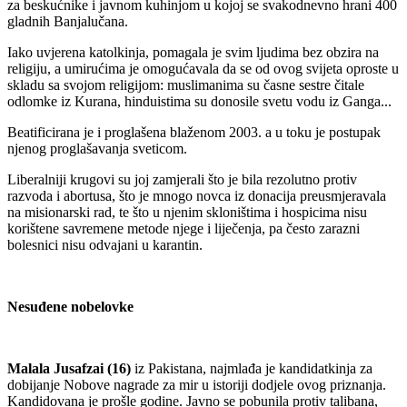
za beskućnike i javnom kuhinjom u kojoj se svakodnevno hrani 400
gladnih Banjalučana.
Iako uvjerena katolkinja, pomagala je svim ljudima bez obzira na
religiju, a umirućima je omogućavala da se od ovog svijeta oproste u
skladu sa svojom religijom: muslimanima su časne sestre čitale
odlomke iz Kurana, hinduistima su donosile svetu vodu iz Ganga...
Beatificirana je i proglašena blaženom 2003. a u toku je postupak
njenog proglašavanja sveticom.
Liberalniji krugovi su joj zamjerali što je bila rezolutno protiv
razvoda i abortusa, što je mnogo novca iz donacija preusmjeravala
na misionarski rad, te što u njenim skloništima i hospicima nisu
korištene savremene metode njege i liječenja, pa često zarazni
bolesnici nisu odvajani u karantin.
Nesuđene nobelovke
Malala Jusafzai (16)
iz Pakistana, najmlađa je kandidatkinja za
dobijanje Nobove nagrade za mir u istoriji dodjele ovog priznanja.
Kandidovana je prošle godine. Javno se pobunila protiv talibana,