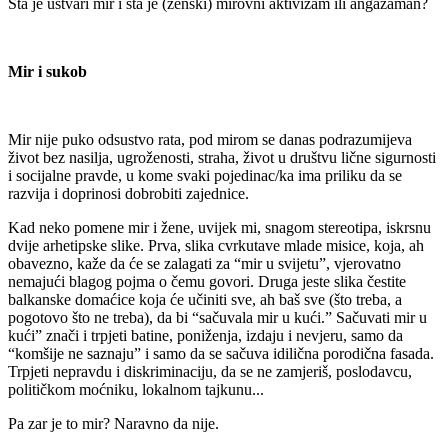
Šta je ustvari mir i šta je (ženski) mirovni aktivizam ili angažaman?
Mir i sukob
Mir nije puko odsustvo rata, pod mirom se danas podrazumijeva
život bez nasilja, ugroženosti, straha, život u društvu lične sigurnosti
i socijalne pravde, u kome svaki pojedinac/ka ima priliku da se
razvija i doprinosi dobrobiti zajednice.
Kad neko pomene mir i žene, uvijek mi, snagom stereotipa, iskrsnu
dvije arhetipske slike. Prva, slika cvrkutave mlade misice, koja, ah
obavezno, kaže da će se zalagati za “mir u svijetu”, vjerovatno
nemajući blagog pojma o čemu govori. Druga jeste slika čestite
balkanske domaćice koja će učiniti sve, ah baš sve (što treba, a
pogotovo što ne treba), da bi “sačuvala mir u kući.” Sačuvati mir u
kući” znači i trpjeti batine, poniženja, izdaju i nevjeru, samo da
“komšije ne saznaju” i samo da se sačuva idilična porodična fasada.
Trpjeti nepravdu i diskriminaciju, da se ne zamjeriš, poslodavcu,
političkom moćniku, lokalnom tajkunu...
Pa zar je to mir? Naravno da nije.