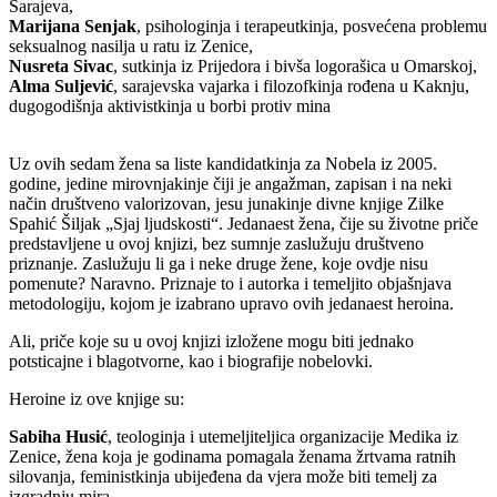
Sarajeva,
Marijana Senjak
, psihologinja i terapeutkinja, posvećena problemu
seksualnog nasilja u ratu iz Zenice,
Nusreta Sivac
, sutkinja iz Prijedora i bivša logorašica u Omarskoj,
Alma Suljević
, sarajevska vajarka i filozofkinja rođena u Kaknju,
dugogodišnja aktivistkinja u borbi protiv mina
Uz ovih sedam žena sa liste kandidatkinja za Nobela iz 2005.
godine, jedine mirovnjakinje čiji je angažman, zapisan i na neki
način društveno valorizovan, jesu junakinje divne knjige Zilke
Spahić Šiljak „Sjaj ljudskosti“. Jedanaest žena, čije su životne priče
predstavljene u ovoj knjizi, bez sumnje zaslužuju društveno
priznanje. Zaslužuju li ga i neke druge žene, koje ovdje nisu
pomenute? Naravno. Priznaje to i autorka i temeljito objašnjava
metodologiju, kojom je izabrano upravo ovih jedanaest heroina.
Ali, priče koje su u ovoj knjizi izložene mogu biti jednako
potsticajne i blagotvorne, kao i biografije nobelovki.
Heroine iz ove knjige su:
Sabiha Husić
, teologinja i utemeljiteljica organizacije Medika iz
Zenice, žena koja je godinama pomagala ženama žrtvama ratnih
silovanja, feministkinja ubijeđena da vjera može biti temelj za
izgradnju mira,