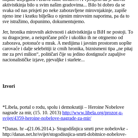
aktivistkinja bilo u svim našim gradovima... Bilo bi dobro da se
svaka od nas prisjeti po neke zaboravljene mirovnjakinje, zapiše
njeno ime i kratku bilješku o njenim mirovnim naporima, pa da to
sve istražimo, dopunimo, dokumentujemo.
Jer, hronika mirovnih aktivnosti i aktivistkinjja u BiH ne postoji. To
su dragocjene, a neispričane priče i ukoliko ih ne otrgnemo od
zaborava, potonuće u mrak. A medijima i javnim prostorom uopšte
carovaće i dalje selebritiji iz crnih hronika, biznismeni tipa „ne pitaj
me za prvi milion“, političari čije su jedino dostignuće zapaljive
nacionalističke izjave, pjevaljke i starlete...
Izvori
*Libela, portal o rodu, spolu i demokratiji – Heroine Nobelove
nagrade za mir, (15. 10. 2013)
http://www.libela.org/prozor-u-
svijet/4359-heroine-nobelove-nagrade-za-mir/
*Danas. hr
–(
21.06.2014.)- Stogodišnjica smrti prve nobelovke -
http://danas.net.hr/svijet/stogodisnjica-smrti-dobitnice-nobelove-