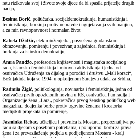
ratu rizikovala svoj i živote svoje djece da bi spasila prijatelje drugih
nacija,
Besima Borić
, političarka, socijaldemokratkinja, humanistkinja i
feministkinja, borkinja protiv nepravde i ugnjetavanja svih manjina,
a za mir, ravnopravnost i normalan život,
Rahela Džidžić,
elektroinženjerka, posvećena građanskom
obrazovanju, pomirenju i povezivanju zajednica, feministkinja i
borkinja za istinsku demokratiju,
Amra Pandžo
, profesorica književnosti i magistarka socijalnog
rada, islamska feministkinja i mirovna aktivistkinja i jedna od
osnivačica Udruženja za dijalog u porodici i društvu „Mali koraci“,
Bošnjakinja koja se 1994. u opkoljenom Sarajevu udala za Srbina,
Radmila Žigić,
politikologinja, novinarka i feministkinja, jedna od
osnivačica prvih opozicionih novina u RS, osnivačica Pan radija i
Organizacije žena „Lara,, pokretačica prvog ženskog političkog web
magazina...doajenka borbe protiv trgovine ženama i kreatorka
medijskih projekata za pomirenje,
Jasminka Rebac,
učiteljica i pravnica iz Mostara, prepoznatljiva po
radu sa djecom s posebnim potrebama, i po upornoj borbi za prava
žena i za prevazilaženje podjela u podijeljenom Mostaru - kralj