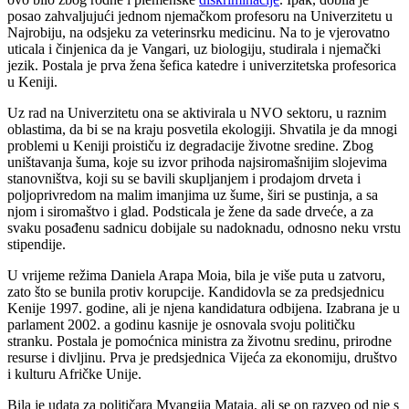
posao zahvaljujući jednom njemačkom profesoru na Univerzitetu u
Najrobiju, na odsjeku za veterinsrku medicinu. Na to je vjerovatno
uticala i činjenica da je Vangari, uz biologiju, studirala i njemački
jezik. Postala je prva žena šefica katedre i univerzitetska profesorica
u Keniji.
Uz rad na Univerzitetu ona se aktivirala u NVO sektoru, u raznim
oblastima, da bi se na kraju posvetila ekologiji. Shvatila je da mnogi
problemi u Keniji proističu iz degradacije životne sredine. Zbog
uništavanja šuma, koje su izvor prihoda najsiromašnijim slojevima
stanovništva, koji su se bavili skupljanjem i prodajom drveta i
poljoprivredom na malim imanjima uz šume, širi se pustinja, a sa
njom i siromaštvo i glad. Podsticala je žene da sade drveće, a za
svaku posađenu sadnicu dobijale su nadoknadu, odnosno neku vrstu
stipendije.
U vrijeme režima Daniela Arapa Moia, bila je više puta u zatvoru,
zato što se bunila protiv korupcije. Kandidovla se za predsjednicu
Kenije 1997. godine, ali je njena kandidatura odbijena. Izabrana je u
parlament 2002. a godinu kasnije je osnovala svoju političku
stranku. Postala je pomoćnica ministra za životnu sredinu, prirodne
resurse i divljinu. Prva je predsjednica Vijeća za ekonomiju, društvo
i kulturu Afričke Unije.
Bila je udata za političara Mvangija Mataia, ali se on razveo od nje s