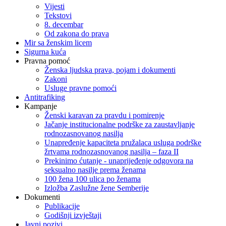
Vijesti
Tekstovi
8. decembar
Od zakona do prava
Mir sa ženskim licem
Sigurna kuća
Pravna pomoć
Ženska ljudska prava, pojam i dokumenti
Zakoni
Usluge pravne pomoći
Antitrafiking
Kampanje
Ženski karavan za pravdu i pomirenje
Jačanje institucionalne podrške za zaustavljanje
rodnozasnovanog nasilja
Unapređenje kapaciteta pružalaca usluga podrške
žrtvama rodnozasnovanog nasilja – faza II
Prekinimo ćutanje - unaprijeđenje odgovora na
seksualno nasilje prema ženama
100 žena 100 ulica po ženama
Izložba Zaslužne žene Semberije
Dokumenti
Publikacije
Godišnji izvještaji
Javni pozivi