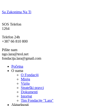
Sa Zakonima Na Ti
SOS Telefon
1264
Telefon 24h
+387 66 810 800
Pišite nam
ngo.lara@teol.net
fondacija.lara@gmail.com
Početna
O nama
O Fondaciji
Misija
Vizija
Strateški pravci
Dokumenti
Istorijat
Tim Fondacije "Lara"
Aktuelnosti