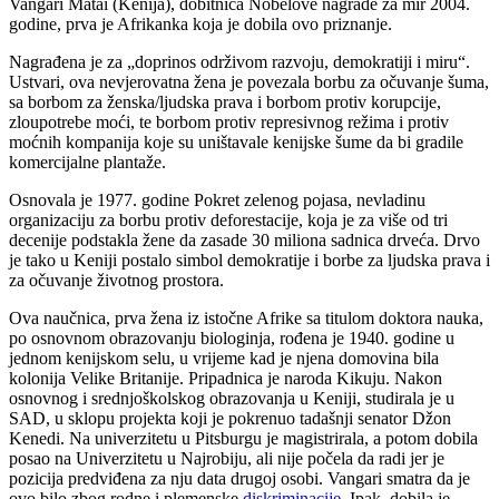
Vangari Matai (Kenija), dobitnica Nobelove nagrade za mir 2004.
godine, prva je Afrikanka koja je dobila ovo priznanje.
Nagrađena je za „doprinos održivom razvoju, demokratiji i miru“.
Ustvari, ova nevjerovatna žena je povezala borbu za očuvanje šuma,
sa borbom za ženska/ljudska prava i borbom protiv korupcije,
zloupotrebe moći, te borbom protiv represivnog režima i protiv
moćnih kompanija koje su uništavale kenijske šume da bi gradile
komercijalne plantaže.
Osnovala je 1977. godine Pokret zelenog pojasa, nevladinu
organizaciju za borbu protiv deforestacije, koja je za više od tri
decenije podstakla žene da zasade 30 miliona sadnica drveća. Drvo
je tako u Keniji postalo simbol demokratije i borbe za ljudska prava i
za očuvanje životnog prostora.
Ova naučnica, prva žena iz istočne Afrike sa titulom doktora nauka,
po osnovnom obrazovanju biologinja, rođena je 1940. godine u
jednom kenijskom selu, u vrijeme kad je njena domovina bila
kolonija Velike Britanije. Pripadnica je naroda Kikuju. Nakon
osnovnog i srednjoškolskog obrazovanja u Keniji, studirala je u
SAD, u sklopu projekta koji je pokrenuo tadašnji senator Džon
Kenedi. Na univerzitetu u Pitsburgu je magistrirala, a potom dobila
posao na Univerzitetu u Najrobiju, ali nije počela da radi jer je
pozicija predviđena za nju data drugoj osobi. Vangari smatra da je
ovo bilo zbog rodne i plemenske
diskriminacije
. Ipak, dobila je