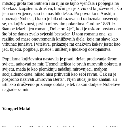
mladog grofa fon Sutnera i sa njim se tajno vjenčala i pobjegla na
Kavkaz. Izopšten iz društva, bračni par je živio od književnosti, što
je u ono vrijeme, kao i danas bilo teško. Po povratku u Austriju
upoznaje Nobela, i kako je bila obrazovana i radoznala posvećuje
se, uz književnost, prvim mirovnim pokretima. Godine 1889. iz
štampe izlazi njen roman „Dolje oružje“, koji je uskoro postao ono
što bi se danas zvalo svjetski bestseler. U tom romanu ona, za
razliku od mase onovremenih književnih djela, koja rat slave kao
vrhunac junaštva i viteštva, prikazuje rat onakvim kakav jeste: kao
jad, bijedu, pogibelj, pustoš i uništenje ljudskog dostojanstva.
Popularna književnica nastavila je pisati, držati predavanja širom
svijeta, agitovati za mir. Utemeljiteljica je prvih mirovnih pokreta u
svijetu, mada je kao plemkinju tadašnji mirovnjaci, mahom
socijaldemokrate, nikad nisu prihvatili kao sebi ravnu. Čak su je
posprdno nazivali „mirovna Berta“. Njen uticaj je bio znatan, ali
istinsko društveno priznanje dobila je tek nakon dodjele Nobelove
nagrade za mir.
Vangari Matai