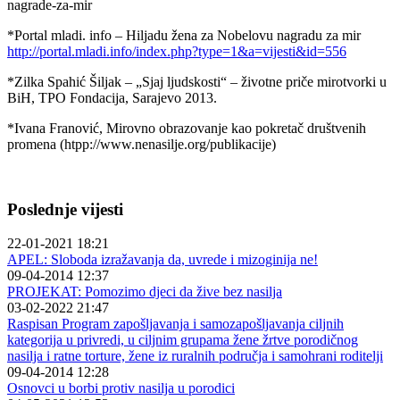
nagrade-za-mir
*Portal mladi. info – Hiljadu žena za Nobelovu nagradu za mir
http://portal.mladi.info/index.php?type=1&a=vijesti&id=556
*Zilka Spahić Šiljak – „Sjaj ljudskosti“ – životne priče mirotvorki u
BiH, TPO Fondacija, Sarajevo 2013.
*Ivana Franović, Mirovno obrazovanje kao pokretač društvenih
promena (htpp://www.nenasilje.org/publikacije)
Poslednje vijesti
22-01-2021 18:21
APEL: Sloboda izražavanja da, uvrede i mizoginija ne!
09-04-2014 12:37
PROJEKAT: Pomozimo djeci da žive bez nasilja
03-02-2022 21:47
Raspisan Program zapošljavanja i samozapošljavanja ciljnih
kategorija u privredi, u ciljnim grupama žene žrtve porodičnog
nasilja i ratne torture, žene iz ruralnih područja i samohrani roditelji
09-04-2014 12:28
Osnovci u borbi protiv nasilja u porodici