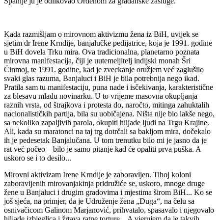
Španije ju je odlikovao Ordenom za građanske zasluge.
Kada razmišljam o mirovnom aktivizmu žena iz BiH, uvijek se
sjetim dr Irene Krndije, banjalučke pedijatrice, koja je 1991. godine
u BiH dovela Trku mira. Ova tradicionalna, planetarno poznata
mirovna manifestacija, čiji je uutemeljitelj indijski monah Šri
Ćinmoj, te 1991. godine, kad je zveckanje oružjem već zaglušilo
svaki glas razuma, Banjaluci i BiH je bila potrebnija nego ikad.
Pratila sam tu manifestaciju, puna nade i isčekivanja, karakteristične
za blesavu mladu novinarku. U to vrijeme masovna okupljanja
raznih vrsta, od štrajkova i protesta do, naročto, mitinga zahuktalih
nacionalističkih partija, bila su uobičajena. Ništa nije bio lakše nego,
sa nekoliko zapaljivih parola, okupiti hiljade ljudi na Trgu Krajine.
Ali, kada su maratonci na taj trg dotrčali sa bakljom mira, dočekalo
ih je pedesetak Banjalučana. U tom trenutku bilo mi je jasno da je
rat već počeo – bilo je samo pitanje kad će opaliti prva puška. A
uskoro se i to desilo...
Mirovni aktivizam Irene Krndije je zaboravljen. Tihoj koloni
zaboravljenih mirovanjakinja pridružiće se, uskoro, mnoge druge
žene u Banjaluci i drugim gradovima i mjestima širom BiH... Ko se
još sjeća, na primjer, da je Udruženje žena „Duga“, na čelu sa
osnivačicom Galinom Marjanović, prihvatalo, spasavalo i njegovalo
hiljade izbjeglica i žrtava ratne torture... A vjerujem da je takvih