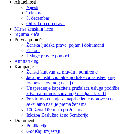
Aktuelnosti
Vijesti
Tekstovi
8. decembar
Od zakona do prava
Mir sa ženskim licem
Sigurna kuća
Pravna pomoć
Ženska ljudska prava, pojam i dokumenti
Zakoni
Usluge pravne pomoći
Antitrafiking
Kampanje
Ženski karavan za pravdu i pomirenje
Jačanje institucionalne podrške za zaustavljanje
rodnozasnovanog nasilja
Unapređenje kapaciteta pružalaca usluga podrške
žrtvama rodnozasnovanog nasilja – faza II
Prekinimo ćutanje - unaprijeđenje odgovora na
seksualno nasilje prema ženama
100 žena 100 ulica po ženama
Izložba Zaslužne žene Semberije
Dokumenti
Publikacije
Godišnji izvještaji