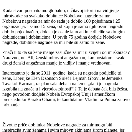
Kada stvari posmatramo globalno, u čitavoj istoriji najvidljivije
mirotvorke su svakako dobitnice Nobelove nagrade za mr.
Nobelovu nagradu za mir do sada je dobilo 100 pojedinaca i 25
organizacija. I samo 15 žena, od kojih je samo njih osam nagradu
dobilo pojedinačno, dok su je ostale laureatkinje dijelile sa drugim
dobitnicama i dobitnicima. U prvih 75 godina dodjele Nobelove
nagrade, dobitnice nagrade za mir bile su samo tri žene.
Znači li to da su žene manje zaslužne za mir u svijetu od muškaraca?
Naravno, ne. Ali, ženski mirovni angažaman, kao uostalom i svaki
drugi ženski angažman manje je vidljiv i manje vrednovan.
Interesantno je da se 2011. godine, kada su nagradu podijelile tri
žene, Liberijke Elen Džonson Sirlef i Lejmah Gbovi, te Jemenka
Tavakol Karman, rasplamsala debata na temu „da li je nagrada
izgubila na značaju i vjerodostojnosti“!? Ta je debata čak bila žešća,
nego povodom dodjele Nobela Evropskoj Uniji i američkom
predsjedniku Baraku Obami, te kandidature Vladimira Putina za ovo
priznanje.
Životne priče dobitnica Nobelove nagrade za mir mogu biti
inspiracija svim ženama i svim mirovnjakinjama širom planete, jer