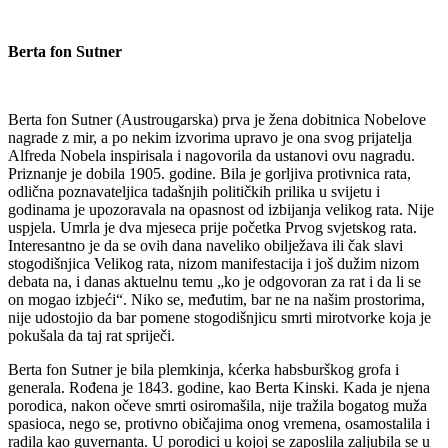
Berta fon Sutner
Berta fon Sutner (Austrougarska) prva je žena dobitnica Nobelove
nagrade z mir, a po nekim izvorima upravo je ona svog prijatelja
Alfreda Nobela inspirisala i nagovorila da ustanovi ovu nagradu.
Priznanje je dobila 1905. godine. Bila je gorljiva protivnica rata,
odlična poznavateljica tadašnjih političkih prilika u svijetu i
godinama je upozoravala na opasnost od izbijanja velikog rata. Nije
uspjela. Umrla je dva mjeseca prije početka Prvog svjetskog rata.
Interesantno je da se ovih dana naveliko obilježava ili čak slavi
stogodišnjica Velikog rata, nizom manifestacija i još dužim nizom
debata na, i danas aktuelnu temu „ko je odgovoran za rat i da li se
on mogao izbjeći“. Niko se, međutim, bar ne na našim prostorima,
nije udostojio da bar pomene stogodišnjicu smrti mirotvorke koja je
pokušala da taj rat spriječi.
Berta fon Sutner je bila plemkinja, kćerka habsburškog grofa i
generala. Rođena je 1843. godine, kao Berta Kinski. Kada je njena
porodica, nakon očeve smrti osiromašila, nije tražila bogatog muža
spasioca, nego se, protivno običajima onog vremena, osamostalila i
radila kao guvernanta. U porodici u kojoj se zaposlila zaljubila se u