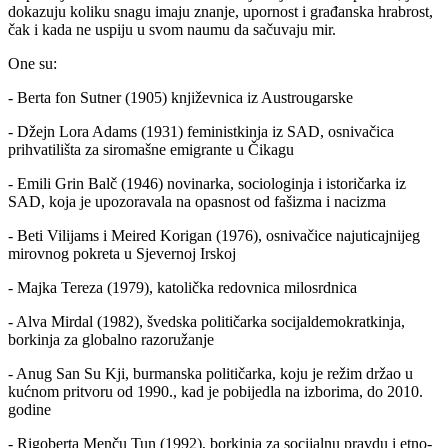
dokazuju koliku snagu imaju znanje, upornost i građanska hrabrost,
čak i kada ne uspiju u svom naumu da sačuvaju mir.
One su:
- Berta fon Sutner (1905) književnica iz Austrougarske
- Džejn Lora Adams (1931) feministkinja iz SAD, osnivačica
prihvatilišta za siromašne emigrante u Čikagu
- Emili Grin Balč (1946) novinarka, sociologinja i istoričarka iz
SAD, koja je upozoravala na opasnost od fašizma i nacizma
- Beti Vilijams i Meired Korigan (1976), osnivačice najuticajnijeg
mirovnog pokreta u Sjevernoj Irskoj
- Majka Tereza (1979), katolička redovnica milosrdnica
- Alva Mirdal (1982), švedska političarka socijaldemokratkinja,
borkinja za globalno razoružanje
- Anug San Su Kji, burmanska političarka, koju je režim držao u
kućnom pritvoru od 1990., kad je pobijedla na izborima, do 2010.
godine
- Rigoberta Menču Tun (1992), borkinja za socijalnu pravdu i etno-