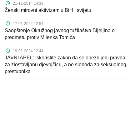
Dokumenti
21-11-2014 14:39
Ženski mirovni aktivizam u BiH i svijetu
Javni
17-01-2024 12:54
pozivi
Saopštenje Okružnog javnog tužilaštva Bijeljina o
predmetu protiv Milenka Tomića
English
19-01-2024 12:44
Kontakt
JAVNI APEL: Iskoristite zakon da se obezbijedi pravda
za zlostavljanu djevojčicu, a ne sloboda za seksualnog
prestupnika