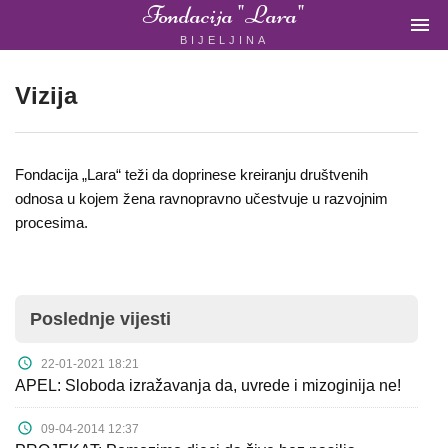
Fondacija "Lara"

BIJELJINA
ŽENSKA
NEVLADINA
ORGANIZACIJA
Vizija
U
BIH
Fondacija „Lara“ teži da doprinese kreiranju društvenih
odnosa u kojem žena ravnopravno učestvuje u razvojnim
Fondacija
procesima.
"Lara"
Bijeljina
Poslednje vijesti
Početna
22-01-2021 18:21
APEL: Sloboda izražavanja da, uvrede i mizoginija ne!
O
nama
09-04-2014 12:37