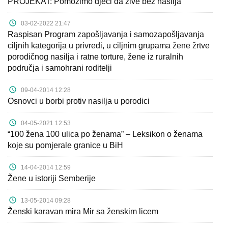
PROJEKAT: Pomozimo djeci da žive bez nasilja
Aktuelnosti
03-02-2022 21:47
Raspisan Program zapošljavanja i samozapošljavanja
Mir
ciljnih kategorija u privredi, u ciljnim grupama žene žrtve
sa
porodičnog nasilja i ratne torture, žene iz ruralnih
ženskim
područja i samohrani roditelji
licem
09-04-2014 12:28
Osnovci u borbi protiv nasilja u porodici
Sigurna
kuća
04-05-2021 12:53
“100 žena 100 ulica po ženama” – Leksikon o ženama
Pravna
koje su pomjerale granice u BiH
pomoć
14-04-2014 12:59
Žene u istoriji Semberije
Antitrafiking
13-05-2014 09:28
Kampanje
Ženski karavan mira Mir sa ženskim licem