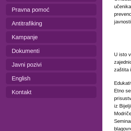
učenika 
Pravna pomoć
prevenci
javnost
Antitrafiking
Kampanje
Dokumenti
U isto v
zajedni
Javni pozivi
zaštita 
English
Edukati
Etno sel
Kontakt
prisust
iz Bijel
Modriče
Seminar
blagovr