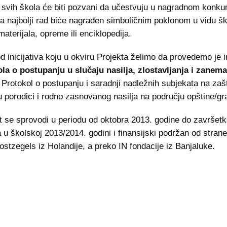
 svih škola će biti pozvani da učestvuju u nagradnom konku
, a najbolji rad biće nagrađen simboličnim poklonom u vidu š
materijala, opreme ili enciklopedija.
d inicijativa koju u okviru Projekta želimo da provedemo je i
la o postupanju u slučaju nasilja, zlostavljanja i zanema
Protokol o postupanju i saradnji nadležnih subjekata na zašt
 u porodici i rodno zasnovanog nasilja na području opštine/gra
t se sprovodi u periodu od oktobra 2013. godine do završet
 u školskoj 2013/2014. godini i finansijski podržan od strane
ostzegels iz Holandije, a preko IN fondacije iz Banjaluke.