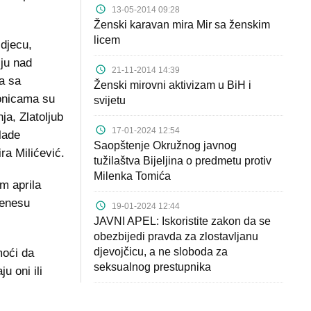
13-05-2014 09:28
Ženski karavan mira Mir sa ženskim
licem
djecu,
lju nad
21-11-2014 14:39
a sa
Ženski mirovni aktivizam u BiH i
onicama su
svijetu
ja, Zlatoljub
17-01-2024 12:54
lade
Saopštenje Okružnog javnog
a Milićević.
tužilaštva Bijeljina o predmetu protiv
Milenka Tomića
om aprila
renesu
19-01-2024 12:44
JAVNI APEL: Iskoristite zakon da se
obezbijedi pravda za zlostavljanu
djevojčicu, a ne sloboda za
moći da
seksualnog prestupnika
u oni ili