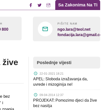
Sa Zakonima Na Ti
4H
PIŠITE NAM
0 800
ngo.lara@teol.net
fondacija.lara@gmail.com
 žive
Poslednje vijesti
22-01-2021 18:21
APEL: Sloboda izražavanja da,
uvrede i mizoginija ne!
09-04-2014 12:37
ve bez
PROJEKAT: Pomozimo djeci da žive
 i
bez nasilja
e znanja