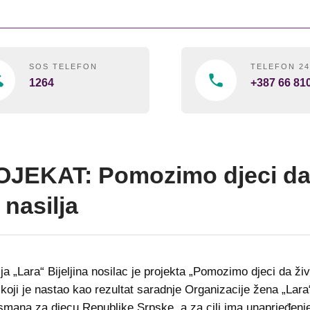
SOS TELEFON
TELEFON 2
1264
+387 66 81
JEKAT: Pomozimo djeci da
 nasilja
ja „Lara“ Bijeljina nosilac je projekta „Pomozimo djeci da ži
 koji je nastao kao rezultat saradnje Organizacije žena „Lara“
ana za djecu Republike Srpske, a za cilj ima unaprjeđenj