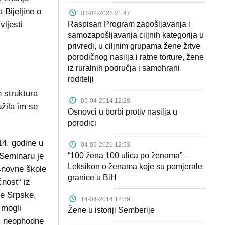
 Bijeljine o
03-02-2022 21:47
vijesti
Raspisan Program zapošljavanja i
samozapošljavanja ciljnih kategorija u
privredi, u ciljnim grupama žene žrtve
porodičnog nasilja i ratne torture, žene
iz ruralnih područja i samohrani
roditelji
h struktura
09-04-2014 12:28
užila im se
Osnovci u borbi protiv nasilja u
porodici
14. godine u
04-05-2021 12:53
. Seminaru je
“100 žena 100 ulica po ženama” –
Leksikon o ženama koje su pomjerale
osnovne škole
granice u BiH
ćnost“ iz
ke Srpske.
14-04-2014 12:59
 mogli
Žene u istoriji Semberije
im neophodne