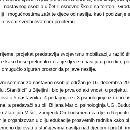
i nastavnog osoblja u četiri osnovne škole na teritoriji Grada
ji i mogućnostima zaštite djece od nasilja, kao i podizanje s
i o ovom sveobuhvatnom problemu.
rijeme, projekat predstavlja svojevrsnu mobilizaciju različiti
ce kako bi se prekinulo ćutanje djece o nasilju u porodici, pr
i omugućio siguran prostor da prijave nasilje.
vni seminar za nastavno osoblje održan je 16. decembra 20
u „Stanišići“ u Bijeljini i bio je prva od aktivnosti u projektu
vovalo 5 nastavnika, 4 pedagogice i 3 psihologinje iz četiri 
jine, a predavači su bili Biljana Marić, psihologinja UG „Budu
 i Zlatoljub Mišić, zamjenik Ombudsmena za djecu Republi
 je organizovan u cilju edukacije prosvetnih radnika kako bi
emeno djelovati u slučajevima nasilja nad djecom i pružiti 