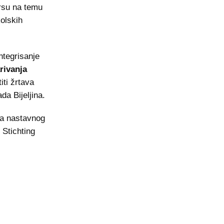
rsu na temu
kolskih
ntegrisanje
rivanja
iti žrtava
da Bijeljina.
ka nastavnog
 Stichting