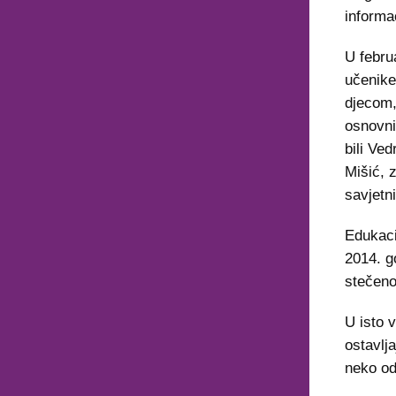
informac
U febru
učenike
djecom,
osnovni
bili Ve
Mišić, 
savjetn
Edukaci
2014. g
stečeno
U isto 
ostavlja
neko od 