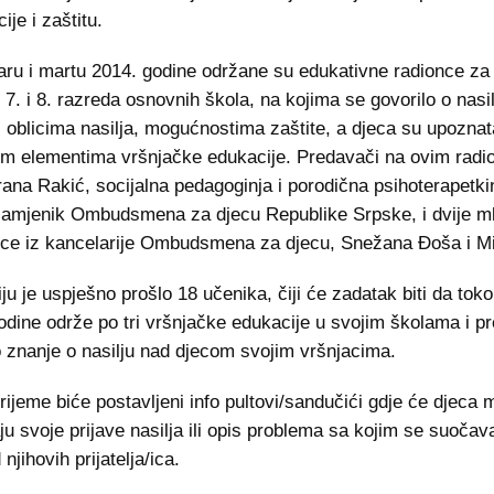
ije i zaštitu.
aru i martu 2014. godine održane su edukativne radionce za 
 7. i 8. razreda osnovnih škola, na kojima se govorilo o nasi
 oblicima nasilja, mogućnostima zaštite, a djeca su upoznat
m elementima vršnjačke edukacije. Predavači na ovim radi
drana Rakić, socijalna pedagoginja i porodična psihoterapetkin
zamjenik Ombudsmena za djecu Republike Srpske, i dvije m
ice iz kancelarije Ombudsmena za djecu, Snežana Đoša i Mir
ju je uspješno prošlo 18 učenika, čiji će zadatak biti da tok
odine održe po tri vršnjačke edukacije u svojim školama i p
 znanje o nasilju nad djecom svojim vršnjacima.
vrijeme biće postavljeni info pultovi/sandučići gdje će djeca 
ju svoje prijave nasilja ili opis problema sa kojim se suočavaj
njihovih prijatelja/ica.