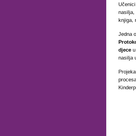
Učenici
nasilja
knjiga, 
Jedna o
Protoko
djece
u 
nasilja
Projeka
procesa
Kinderp