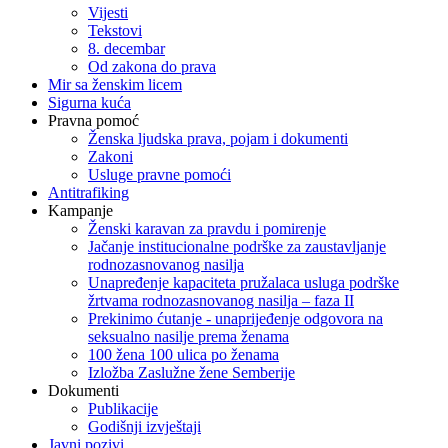
Vijesti
Tekstovi
8. decembar
Od zakona do prava
Mir sa ženskim licem
Sigurna kuća
Pravna pomoć
Ženska ljudska prava, pojam i dokumenti
Zakoni
Usluge pravne pomoći
Antitrafiking
Kampanje
Ženski karavan za pravdu i pomirenje
Jačanje institucionalne podrške za zaustavljanje
rodnozasnovanog nasilja
Unapređenje kapaciteta pružalaca usluga podrške
žrtvama rodnozasnovanog nasilja – faza II
Prekinimo ćutanje - unaprijeđenje odgovora na
seksualno nasilje prema ženama
100 žena 100 ulica po ženama
Izložba Zaslužne žene Semberije
Dokumenti
Publikacije
Godišnji izvještaji
Javni pozivi