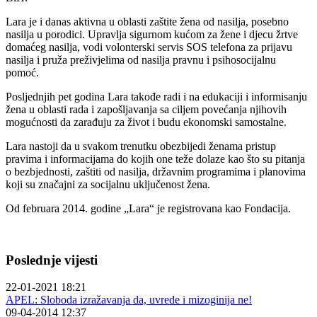
Lara je i danas aktivna u oblasti zaštite žena od nasilja, posebno
nasilja u porodici. Upravlja sigurnom kućom za žene i djecu žrtve
domaćeg nasilja, vodi volonterski servis SOS telefona za prijavu
nasilja i pruža preživjelima od nasilja pravnu i psihosocijalnu
pomoć.
Posljednjih pet godina Lara takođe radi i na edukaciji i informisanju
žena u oblasti rada i zapošljavanja sa ciljem povećanja njihovih
mogućnosti da zarađuju za život i budu ekonomski samostalne.
Lara nastoji da u svakom trenutku obezbijedi ženama pristup
pravima i informacijama do kojih one teže dolaze kao što su pitanja
o bezbjednosti, zaštiti od nasilja, državnim programima i planovima
koji su značajni za socijalnu uključenost žena.
Od februara 2014. godine „Lara“ je registrovana kao Fondacija.
Poslednje vijesti
22-01-2021 18:21
APEL: Sloboda izražavanja da, uvrede i mizoginija ne!
09-04-2014 12:37