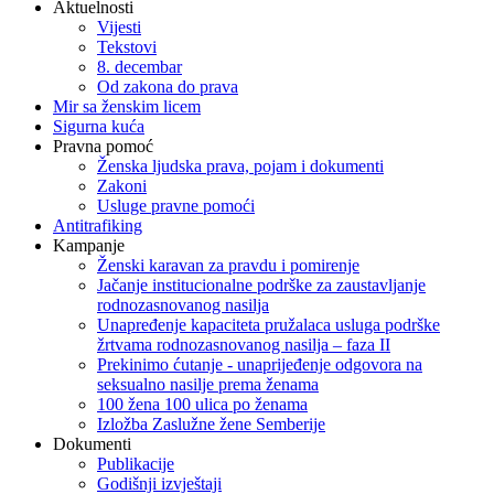
Aktuelnosti
Vijesti
Tekstovi
8. decembar
Od zakona do prava
Mir sa ženskim licem
Sigurna kuća
Pravna pomoć
Ženska ljudska prava, pojam i dokumenti
Zakoni
Usluge pravne pomoći
Antitrafiking
Kampanje
Ženski karavan za pravdu i pomirenje
Jačanje institucionalne podrške za zaustavljanje
rodnozasnovanog nasilja
Unapređenje kapaciteta pružalaca usluga podrške
žrtvama rodnozasnovanog nasilja – faza II
Prekinimo ćutanje - unaprijeđenje odgovora na
seksualno nasilje prema ženama
100 žena 100 ulica po ženama
Izložba Zaslužne žene Semberije
Dokumenti
Publikacije
Godišnji izvještaji