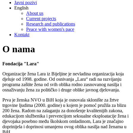
Javni pozivi
English
About us
Current projects
Research and publications
Peace with women's pace
Kontakt
O nama
Fondacija "Lara"
Organizacije žena Lаrа iz Bijeljine je nevladina organizacija koja
djeluje od 1998. godine. Od osnivanja „Lara“ radi na razvijanju
programa zaštite žena od svih oblika rodno zasnovanog nasilja i
osnaživanju žena za političko i druge oblike javnog djelovanja.
Prva je ženska NVO u BiH koja je osnovala sklonište za žrtve
trgovine ljudima (2000. godine) u kojem je pomoć pružila za blizu
200 žena. Radom na zalaganju za donošenje kvalitenijih zakona,
edukacijom službenika i prevencijom seksualne eksploatacije žena i
djevojaka posebno među školskom omladinom, Lara je značajno
doprinijela i doprinosi umanjenu ovog oblika nasilja nad ženama u
BiH.