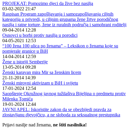
PROJEKAT: Pomozimo djeci da žive bez nasilja
03-02-2022 21:47
Raspisan Program zapošljavanja i samozapošljavanja ciljnih
kategorija u privredi, u ciljnim grupama žene žrtve porodičnog
nasilja i ratne torture, žene iz ruralnih područja i samohrani roditelji
09-04-2014 12:28
Osnovci u borbi protiv nasilja u porodici
04-05-2021 12:53
“100 žena 100 ulica po ženama” – Leksikon o ženama koje su
pomjerale granice u BiH
14-04-2014 12:59
Žene u istoriji Semberije
13-05-2014 09:28
Ženski karavan mira Mir sa ženskim licem
21-11-2014 14:39
Ženski mirovni aktivizam u BiH i svijetu
17-01-2024 12:54
Saopštenje Okružnog javnog tužilaštva Bijeljina o predmetu protiv
Milenka Tomića
19-01-2024 12:44
JAVNI APEL: Iskoristite zakon da se obezbijedi pravda za
zlostavljanu djevojčicu, a ne sloboda za seksualnog prestupnika
Prijavi nasilje nad ženama,
ne štiti nasilnika!