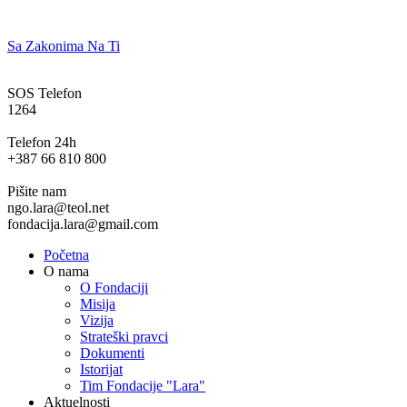
Sa Zakonima Na Ti
SOS Telefon
1264
Telefon 24h
+387 66 810 800
Pišite nam
ngo.lara@teol.net
fondacija.lara@gmail.com
Početna
O nama
O Fondaciji
Misija
Vizija
Strateški pravci
Dokumenti
Istorijat
Tim Fondacije "Lara"
Aktuelnosti