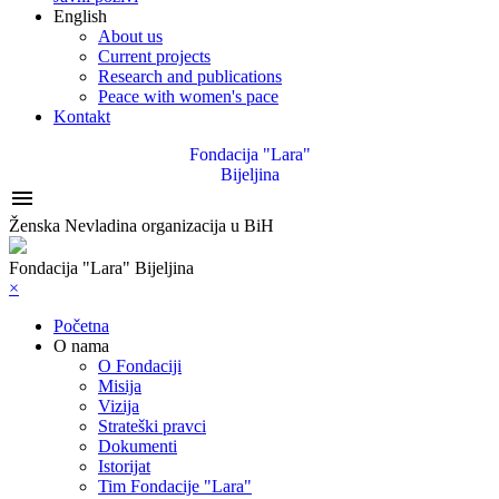
English
About us
Current projects
Research and publications
Peace with women's pace
Kontakt
Fondacija "Lara"
Bijeljina

Ženska Nevladina organizacija u BiH
Fondacija "Lara" Bijeljina
×
Početna
O nama
O Fondaciji
Misija
Vizija
Strateški pravci
Dokumenti
Istorijat
Tim Fondacije "Lara"