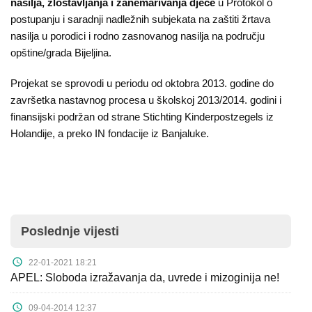
nasilja, zlostavljanja i zanemarivanja djece
u Protokol o
postupanju i saradnji nadležnih subjekata na zaštiti žrtava
nasilja u porodici i rodno zasnovanog nasilja na području
opštine/grada Bijeljina.
Projekat se sprovodi u periodu od oktobra 2013. godine do
završetka nastavnog procesa u školskoj 2013/2014. godini i
finansijski podržan od strane Stichting Kinderpostzegels iz
Holandije, a preko IN fondacije iz Banjaluke.
Poslednje vijesti
22-01-2021 18:21
APEL: Sloboda izražavanja da, uvrede i mizoginija ne!
09-04-2014 12:37