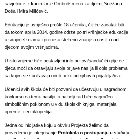
savjetnice iz kancelarije Ombudsmena za djecu, Snežana
Đoša i Mira Milićević.
Edukaciju je uspješno prošlo 18 učenika, čiji će zadatak biti
da tokom aprila 2014. godine održe po tri vršnjačke edukacije
u svojim školama i prenesu stečeno znanje o nasilju nad
djecom svojim vršnjacima.
U isto vrijeme biće postavljeni info pultovi/sandučići gdje će
djeca moći da ostavljaju svoje prijave nasilja ili opis problema
sa kojim se suočavaju oni ili neko od njihovih prijatelja/ica.
Učenici svih škola će biti pozvani da učestvuju u nagradnom
konkursu na temu nasilja, a najbolji rad biće nagrađen
simboličnim poklonom u vidu školskih knjiga, materijala,
opreme ili enciklopedija.
Jedna od inicijativa koju u okviru Projekta želimo da
provedemo je integrisanje
Protokola o postupanju u slučaju