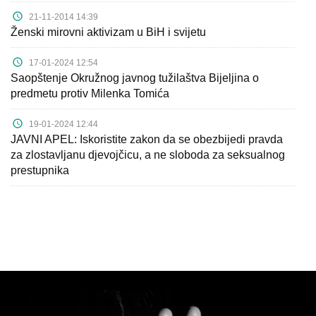
21-11-2014 14:39
Ženski mirovni aktivizam u BiH i svijetu
17-01-2024 12:54
Saopštenje Okružnog javnog tužilaštva Bijeljina o
predmetu protiv Milenka Tomića
19-01-2024 12:44
JAVNI APEL: Iskoristite zakon da se obezbijedi pravda
za zlostavljanu djevojčicu, a ne sloboda za seksualnog
prestupnika