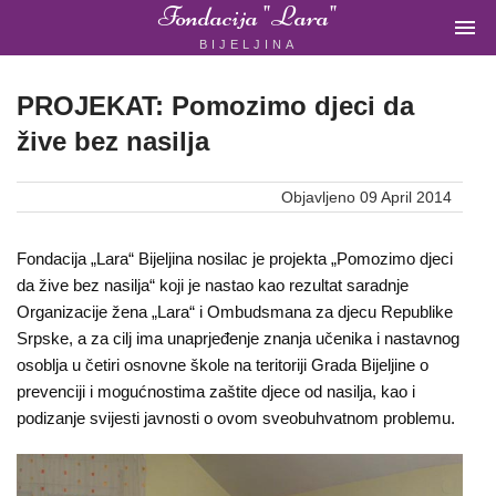
Fondacija "Lara"

BIJELJINA
ŽENSKA
NEVLADINA
ORGANIZACIJA
PROJEKAT: Pomozimo djeci da
U
žive bez nasilja
BIH
Objavljeno 09 April 2014
Fondacija „Lara“ Bijeljina nosilac je projekta „Pomozimo djeci
Fondacija
da žive bez nasilja“ koji je nastao kao rezultat saradnje
Organizacije žena „Lara“ i Ombudsmana za djecu Republike
"Lara"
Srpske, a za cilj ima unaprjeđenje znanja učenika i nastavnog
Bijeljina
osoblja u četiri osnovne škole na teritoriji Grada Bijeljine o
prevenciji i mogućnostima zaštite djece od nasilja, kao i
podizanje svijesti javnosti o ovom sveobuhvatnom problemu.
Početna