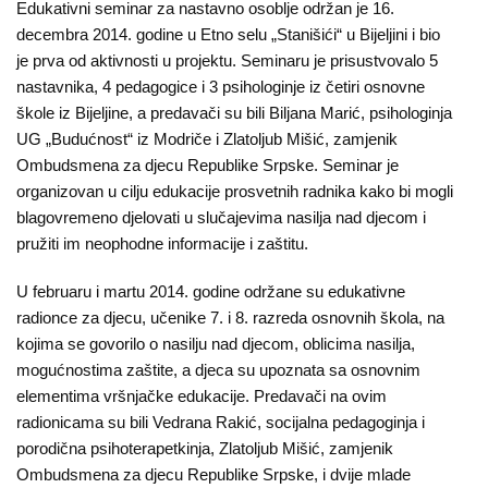
Edukativni seminar za nastavno osoblje održan je 16.
Kampanje
decembra 2014. godine u Etno selu „Stanišići“ u Bijeljini i bio
je prva od aktivnosti u projektu. Seminaru je prisustvovalo 5
Dokumenti
nastavnika, 4 pedagogice i 3 psihologinje iz četiri osnovne
škole iz Bijeljine, a predavači su bili Biljana Marić, psihologinja
Javni
UG „Budućnost“ iz Modriče i Zlatoljub Mišić, zamjenik
pozivi
Ombudsmena za djecu Republike Srpske. Seminar je
organizovan u cilju edukacije prosvetnih radnika kako bi mogli
English
blagovremeno djelovati u slučajevima nasilja nad djecom i
pružiti im neophodne informacije i zaštitu.
Kontakt
U februaru i martu 2014. godine održane su edukativne
radionce za djecu, učenike 7. i 8. razreda osnovnih škola, na
kojima se govorilo o nasilju nad djecom, oblicima nasilja,
mogućnostima zaštite, a djeca su upoznata sa osnovnim
elementima vršnjačke edukacije. Predavači na ovim
radionicama su bili Vedrana Rakić, socijalna pedagoginja i
porodična psihoterapetkinja, Zlatoljub Mišić, zamjenik
Ombudsmena za djecu Republike Srpske, i dvije mlade