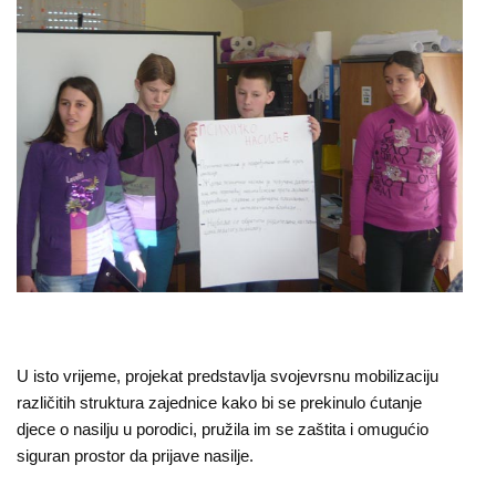
O
nama
Aktuelnosti
Mir
sa
ženskim
licem
Sigurna
kuća
Pravna
U isto vrijeme, projekat predstavlja svojevrsnu mobilizaciju
različitih struktura zajednice kako bi se prekinulo ćutanje
pomoć
djece o nasilju u porodici, pružila im se zaštita i omugućio
siguran prostor da prijave nasilje.
Antitrafiking