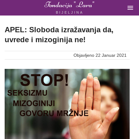
Fondacija "Lara"

BIJELJINA
ŽENSKA
NEVLADINA
ORGANIZACIJA
APEL: Sloboda izražavanja da,
U
uvrede i mizoginija ne!
BIH
Objavljeno 22 Januar 2021
Fondacija
"Lara"
Bijeljina
Početna