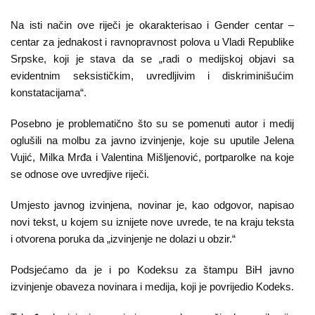
Kampanje
Na isti način ove riječi je okarakterisao i Gender centar –
Dokumenti
centar za jednakost i ravnopravnost polova u Vladi Republike
Srpske, koji je stava da se „radi o medijskoj objavi sa
Javni
evidentnim seksističkim, uvredljivim i diskriminišućim
konstatacijama“.
pozivi
Posebno je problematično što su se pomenuti autor i medij
English
oglušili na molbu za javno izvinjenje, koje su uputile Jelena
Vujić, Milka Mrđa i Valentina Mišljenović, portparolke na koje
Kontakt
se odnose ove uvredjive riječi.
Umjesto javnog izvinjena, novinar je, kao odgovor, napisao
novi tekst, u kojem su iznijete nove uvrede, te na kraju teksta
i otvorena poruka da „izvinjenje ne dolazi u obzir.“
Podsjećamo da je i po Kodeksu za štampu BiH javno
izvinjenje obaveza novinara i medija, koji je povrijedio Kodeks.