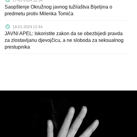
17-01-2024 12:54
Saopštenje Okružnog javnog tužilaštva Bijeljina o
predmetu protiv Milenka Tomića
19-01-2024 12:44
JAVNI APEL: Iskoristite zakon da se obezbijedi pravda
za zlostavljanu djevojčicu, a ne sloboda za seksualnog
prestupnika