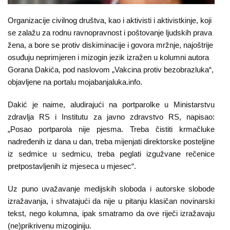
O
nama
Organizacije civilnog društva, kao i aktivisti i aktivistkinje, koji
se zalažu za rodnu ravnopravnost i poštovanje ljudskih prava
Aktuelnosti
žena, a bore se protiv diskiminacije i govora mržnje, najoštrije
osuđuju neprimjeren i mizogin jezik izražen u kolumni autora
Mir
Gorana Dakića, pod naslovom „Vakcina protiv bezobrazluka“,
sa
objavljene na portalu mojabanjaluka.info.
ženskim
Dakić je naime, aludirajući na portparolke u Ministarstvu
licem
zdravlja RS i Institutu za javno zdravstvo RS, napisao:
„Posao portparola nije pjesma. Treba čistiti krmačluke
Sigurna
nadređenih iz dana u dan, treba mijenjati direktorske posteljine
kuća
iz sedmice u sedmicu, treba peglati izgužvane rečenice
pretpostavljenih iz mjeseca u mjesec“.
Pravna
pomoć
Uz puno uvažavanje medijskih sloboda i autorske slobode
izražavanja, i shvatajući da nije u pitanju klasičan novinarski
Antitrafiking
tekst, nego kolumna, ipak smatramo da ove riječi izražavaju
(ne)prikrivenu mizoginiju.