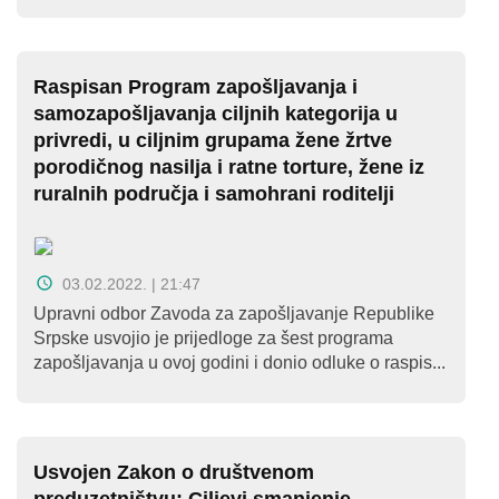
O
nama
Aktuelnosti
Raspisan Program zapošljavanja i
samozapošljavanja ciljnih kategorija u
Mir
privredi, u ciljnim grupama žene žrtve
porodičnog nasilja i ratne torture, žene iz
sa
ruralnih područja i samohrani roditelji
ženskim
licem
03.02.2022. | 21:47
Sigurna
Upravni odbor Zavoda za zapošljavanje Republike
kuća
Srpske usvojio je prijedloge za šest programa
zapošljavanja u ovoj godini i donio odluke o raspis...
Pravna
pomoć
Antitrafiking
Usvojen Zakon o društvenom