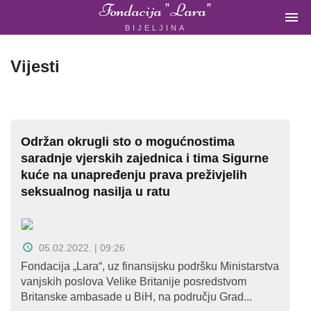
Fondacija "Lara"

BIJELJINA
ŽENSKA
NEVLADINA
ORGANIZACIJA
Vijesti
U
BIH
Održan okrugli sto o mogućnostima
saradnje vjerskih zajednica i tima Sigurne
kuće na unapređenju prava preživjelih
Fondacija
seksualnog nasilja u ratu
"Lara"
Bijeljina
05.02.2022. | 09:26
Fondacija „Lara“, uz finansijsku podršku Ministarstva
Početna
vanjskih poslova Velike Britanije posredstvom
Britanske ambasade u BiH, na području Grad...