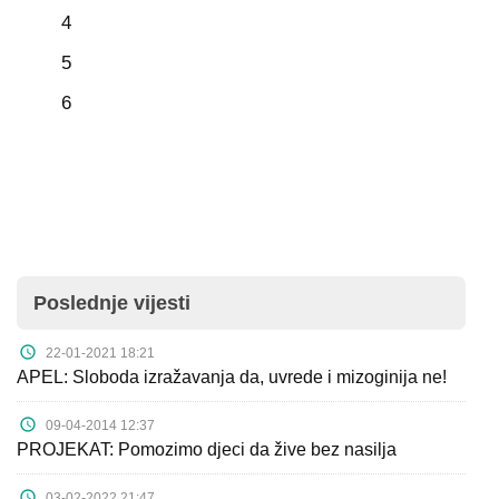
4
5
6
Poslednje vijesti
22-01-2021 18:21
APEL: Sloboda izražavanja da, uvrede i mizoginija ne!
09-04-2014 12:37
PROJEKAT: Pomozimo djeci da žive bez nasilja
03-02-2022 21:47