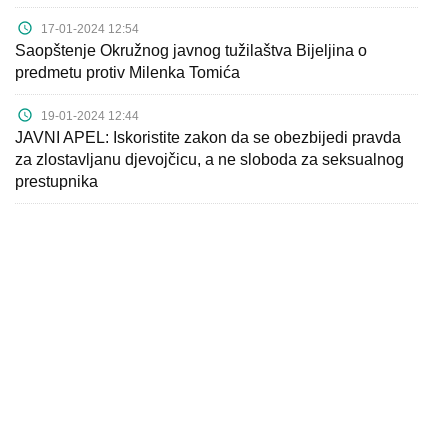
17-01-2024 12:54
Saopštenje Okružnog javnog tužilaštva Bijeljina o
predmetu protiv Milenka Tomića
19-01-2024 12:44
JAVNI APEL: Iskoristite zakon da se obezbijedi pravda
za zlostavljanu djevojčicu, a ne sloboda za seksualnog
prestupnika