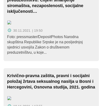
preduzetništvu: Ciljevi smanjenje
Kampanje
siromaštva, nezaposlenosti, socijalne
isključenosti…
Dokumenti
Javni
30.11.2021. | 19:50
pozivi
Foto: pressmaster/DepositPhotos Narodna
skupština Republike Srpske je na posljednjoj
English
sjednici usvojila Zakon o društvenom
preduzetništvu, u koje...
Kontakt
Krivično-pravna zaštita, pravni i socijalni
položaj žrtava seksualnog nasilja u Bosni i
Hercegovini, Osnovna studija, 2021. godina