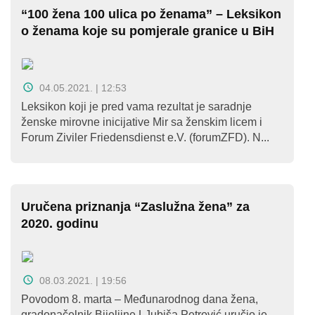
“100 žena 100 ulica po ženama” – Leksikon
o ženama koje su pomjerale granice u BiH
04.05.2021. | 12:53
Leksikon koji je pred vama rezultat je saradnje
ženske mirovne inicijative Mir sa ženskim licem i
Forum Ziviler Friedensdienst e.V. (forumZFD). N...
Uručena priznanja “Zaslužna žena” za
2020. godinu
08.03.2021. | 19:56
Povodom 8. marta – Međunarodnog dana žena,
gradonačelnik Bijeljine LJubiša Petrović uručio je