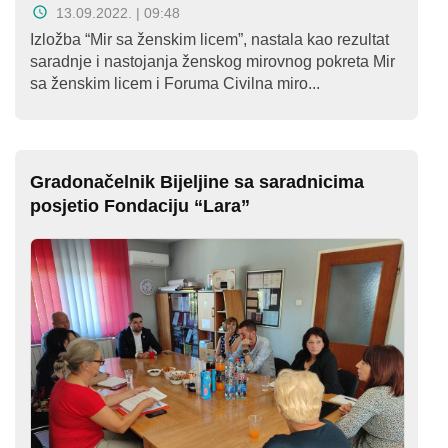
O
13.09.2022. | 09:48
nama
Izložba “Mir sa ženskim licem”, nastala kao rezultat
saradnje i nastojanja ženskog mirovnog pokreta Mir
Aktuelnosti
sa ženskim licem i Foruma Civilna miro...
Mir
sa
Gradonačelnik Bijeljine sa saradnicima
ženskim
posjetio Fondaciju “Lara”
licem
Sigurna
kuća
Pravna
pomoć
Antitrafiking