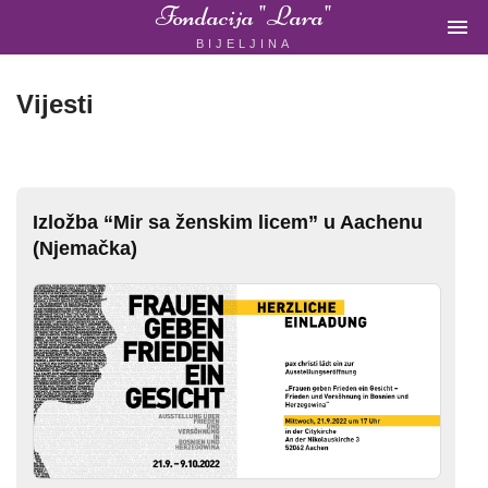
Fondacija "Lara"

BIJELJINA
ŽENSKA
NEVLADINA
ORGANIZACIJA
Vijesti
U
BIH
Izložba “Mir sa ženskim licem” u Aachenu
(Njemačka)
Fondacija
"Lara"
Bijeljina
Početna