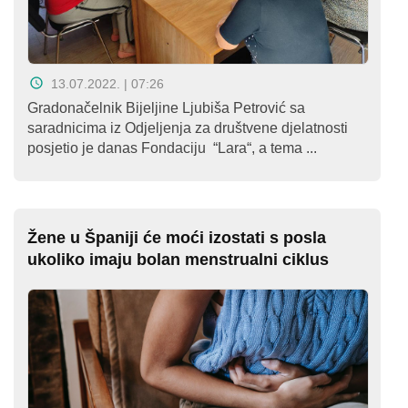
Kampanje
Dokumenti
13.07.2022. | 07:26
Javni
Gradonačelnik Bijeljine Ljubiša Petrović sa
pozivi
saradnicima iz Odjeljenja za društvene djelatnosti
posjetio je danas Fondaciju “Lara“, a tema ...
English
Kontakt
Žene u Španiji će moći izostati s posla
ukoliko imaju bolan menstrualni ciklus