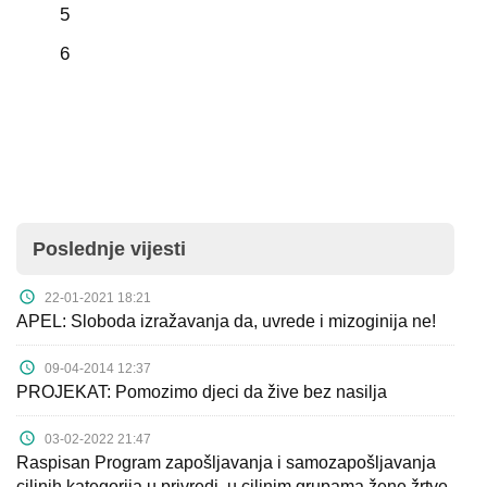
5
6
Poslednje vijesti
22-01-2021 18:21
APEL: Sloboda izražavanja da, uvrede i mizoginija ne!
09-04-2014 12:37
PROJEKAT: Pomozimo djeci da žive bez nasilja
03-02-2022 21:47
Raspisan Program zapošljavanja i samozapošljavanja
ciljnih kategorija u privredi, u ciljnim grupama žene žrtve