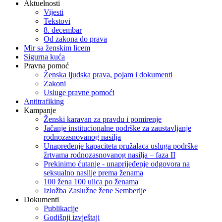
Aktuelnosti
Vijesti
Tekstovi
8. decembar
Od zakona do prava
Mir sa ženskim licem
Sigurna kuća
Pravna pomoć
Ženska ljudska prava, pojam i dokumenti
Zakoni
Usluge pravne pomoći
Antitrafiking
Kampanje
Ženski karavan za pravdu i pomirenje
Jačanje institucionalne podrške za zaustavljanje
rodnozasnovanog nasilja
Unapređenje kapaciteta pružalaca usluga podrške
žrtvama rodnozasnovanog nasilja – faza II
Prekinimo ćutanje - unaprijeđenje odgovora na
seksualno nasilje prema ženama
100 žena 100 ulica po ženama
Izložba Zaslužne žene Semberije
Dokumenti
Publikacije
Godišnji izvještaji