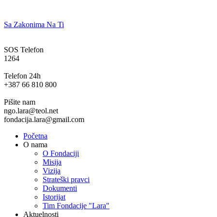
Sa Zakonima Na Ti
SOS Telefon
1264
Telefon 24h
+387 66 810 800
Pišite nam
ngo.lara@teol.net
fondacija.lara@gmail.com
Početna
O nama
O Fondaciji
Misija
Vizija
Strateški pravci
Dokumenti
Istorijat
Tim Fondacije "Lara"
Aktuelnosti