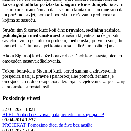
kakvu god odluku po izlasku iz sigurne kuće donijeli
. Sa svim
našim korisnicama/cima i danas smo u kontaktu i spremne smo da
im pružimo savjet, pomoć i podršku u rješavanju problema sa
kojima se susreću.
Stručni tim Sigurne kuće koji čine
pravnica, socijalna radnica,
psihologinja i medicinska sestra
našim klijenticama će pružiti
savjetodavnu i psihološku podršku, medicinsku, pravnu i socijalnu
pomoći i zaštitu prava pri kontaktu sa nadležnim institucijama.
Ako u Sigurnoj kući duže borave djeca školskog uzrasta, biće im
omogućen nastavak školovanja.
Tokom boravka u Sigurnoj kući, pored saniranja zdravstvenih
posljedica nasilja, pravne i psihosocijalne pomoći, ženama je
omogućena i radno-okupaciona terapija i savjetovanje za postizanje
ekonomske samostalnosti.
Poslednje vijesti
22-01-2021 18:21
APEL: Sloboda izražavanja da, uvrede i mizoginija ne!
09-04-2014 12:37
PROJEKAT: Pomozimo djeci da žive bez nasilja
03-02-2022 21:47