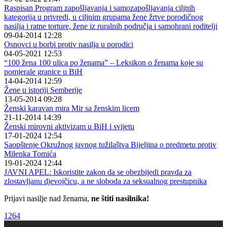
Raspisan Program zapošljavanja i samozapošljavanja ciljnih
kategorija u privredi, u ciljnim grupama žene žrtve porodičnog
nasilja i ratne torture, žene iz ruralnih područja i samohrani roditelji
09-04-2014 12:28
Osnovci u borbi protiv nasilja u porodici
04-05-2021 12:53
“100 žena 100 ulica po ženama” – Leksikon o ženama koje su
pomjerale granice u BiH
14-04-2014 12:59
Žene u istoriji Semberije
13-05-2014 09:28
Ženski karavan mira Mir sa ženskim licem
21-11-2014 14:39
Ženski mirovni aktivizam u BiH i svijetu
17-01-2024 12:54
Saopštenje Okružnog javnog tužilaštva Bijeljina o predmetu protiv
Milenka Tomića
19-01-2024 12:44
JAVNI APEL: Iskoristite zakon da se obezbijedi pravda za
zlostavljanu djevojčicu, a ne sloboda za seksualnog prestupnika
Prijavi nasilje nad ženama,
ne štiti nasilnika!
1264