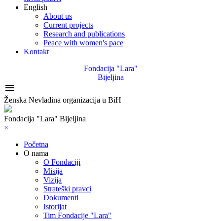
English
About us
Current projects
Research and publications
Peace with women's pace
Kontakt
Fondacija "Lara"
Bijeljina

Ženska Nevladina organizacija u BiH
Fondacija "Lara" Bijeljina
×
Početna
O nama
O Fondaciji
Misija
Vizija
Strateški pravci
Dokumenti
Istorijat
Tim Fondacije "Lara"