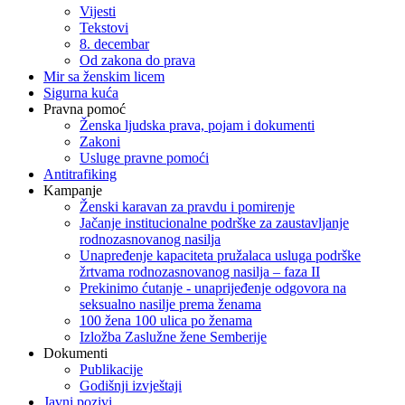
Vijesti
Tekstovi
8. decembar
Od zakona do prava
Mir sa ženskim licem
Sigurna kuća
Pravna pomoć
Ženska ljudska prava, pojam i dokumenti
Zakoni
Usluge pravne pomoći
Antitrafiking
Kampanje
Ženski karavan za pravdu i pomirenje
Jačanje institucionalne podrške za zaustavljanje
rodnozasnovanog nasilja
Unapređenje kapaciteta pružalaca usluga podrške
žrtvama rodnozasnovanog nasilja – faza II
Prekinimo ćutanje - unaprijeđenje odgovora na
seksualno nasilje prema ženama
100 žena 100 ulica po ženama
Izložba Zaslužne žene Semberije
Dokumenti
Publikacije
Godišnji izvještaji
Javni pozivi