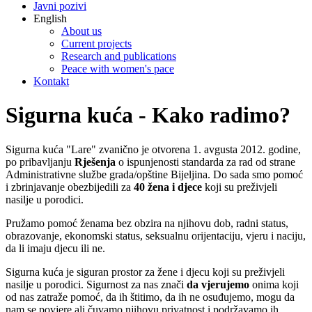
Javni pozivi
English
About us
Current projects
Research and publications
Peace with women's pace
Kontakt
Sigurna kuća - Kako radimo?
Sigurna kuća "Lare" zvanično je otvorena 1. avgusta 2012. godine,
po pribavljanju
Rješenja
o ispunjenosti standarda za rad od strane
Administrativne službe grada/opštine Bijeljina. Do sada smo pomoć
i zbrinjavanje obezbijedili za
40 žena i djece
koji su preživjeli
nasilje u porodici.
Pružamo pomoć ženama bez obzira na njihovu dob, radni status,
obrazovanje, ekonomski status, seksualnu orijentaciju, vjeru i naciju,
da li imaju djecu ili ne.
Sigurna kuća je siguran prostor za žene i djecu koji su preživjeli
nasilje u porodici. Sigurnost za nas znači
da vjerujemo
onima koji
od nas zatraže pomoć, da ih štitimo, da ih ne osuđujemo, mogu da
nam se povjere ali čuvamo njihovu privatnost i podržavamo ih