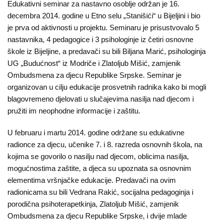
Edukativni seminar za nastavno osoblje održan je 16.
Kampanje
decembra 2014. godine u Etno selu „Stanišići“ u Bijeljini i bio
je prva od aktivnosti u projektu. Seminaru je prisustvovalo 5
Dokumenti
nastavnika, 4 pedagogice i 3 psihologinje iz četiri osnovne
škole iz Bijeljine, a predavači su bili Biljana Marić, psihologinja
Javni
UG „Budućnost“ iz Modriče i Zlatoljub Mišić, zamjenik
pozivi
Ombudsmena za djecu Republike Srpske. Seminar je
organizovan u cilju edukacije prosvetnih radnika kako bi mogli
English
blagovremeno djelovati u slučajevima nasilja nad djecom i
pružiti im neophodne informacije i zaštitu.
Kontakt
U februaru i martu 2014. godine održane su edukativne
radionce za djecu, učenike 7. i 8. razreda osnovnih škola, na
kojima se govorilo o nasilju nad djecom, oblicima nasilja,
mogućnostima zaštite, a djeca su upoznata sa osnovnim
elementima vršnjačke edukacije. Predavači na ovim
radionicama su bili Vedrana Rakić, socijalna pedagoginja i
porodična psihoterapetkinja, Zlatoljub Mišić, zamjenik
Ombudsmena za djecu Republike Srpske, i dvije mlade