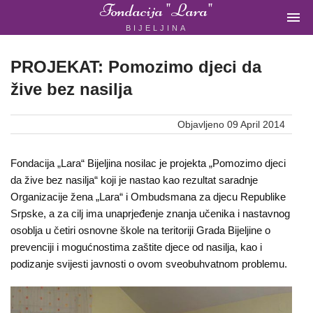
Fondacija "Lara"

BIJELJINA
ŽENSKA
NEVLADINA
ORGANIZACIJA
PROJEKAT: Pomozimo djeci da
U
žive bez nasilja
BIH
Objavljeno 09 April 2014
Fondacija „Lara“ Bijeljina nosilac je projekta „Pomozimo djeci
Fondacija
da žive bez nasilja“ koji je nastao kao rezultat saradnje
Organizacije žena „Lara“ i Ombudsmana za djecu Republike
"Lara"
Srpske, a za cilj ima unaprjeđenje znanja učenika i nastavnog
Bijeljina
osoblja u četiri osnovne škole na teritoriji Grada Bijeljine o
prevenciji i mogućnostima zaštite djece od nasilja, kao i
podizanje svijesti javnosti o ovom sveobuhvatnom problemu.
Početna