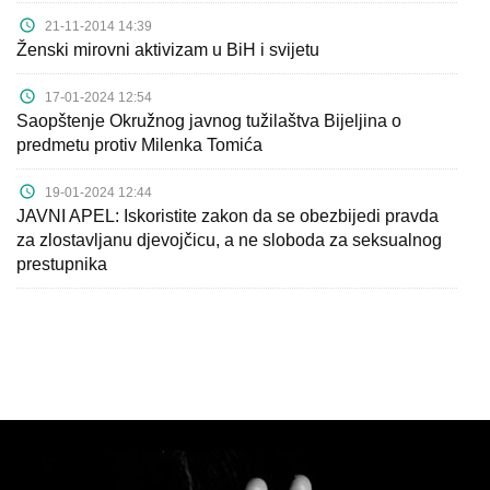
21-11-2014 14:39
Ženski mirovni aktivizam u BiH i svijetu
17-01-2024 12:54
Saopštenje Okružnog javnog tužilaštva Bijeljina o
predmetu protiv Milenka Tomića
19-01-2024 12:44
JAVNI APEL: Iskoristite zakon da se obezbijedi pravda
za zlostavljanu djevojčicu, a ne sloboda za seksualnog
prestupnika