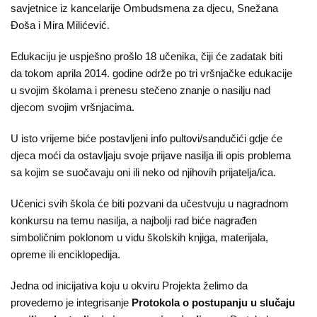
savjetnice iz kancelarije Ombudsmena za djecu, Snežana
Đoša i Mira Milićević.
Edukaciju je uspješno prošlo 18 učenika, čiji će zadatak biti
da tokom aprila 2014. godine održe po tri vršnjačke edukacije
u svojim školama i prenesu stečeno znanje o nasilju nad
djecom svojim vršnjacima.
U isto vrijeme biće postavljeni info pultovi/sandučići gdje će
djeca moći da ostavljaju svoje prijave nasilja ili opis problema
sa kojim se suočavaju oni ili neko od njihovih prijatelja/ica.
Učenici svih škola će biti pozvani da učestvuju u nagradnom
konkursu na temu nasilja, a najbolji rad biće nagrađen
simboličnim poklonom u vidu školskih knjiga, materijala,
opreme ili enciklopedija.
Jedna od inicijativa koju u okviru Projekta želimo da
provedemo je integrisanje
Protokola o postupanju u slučaju