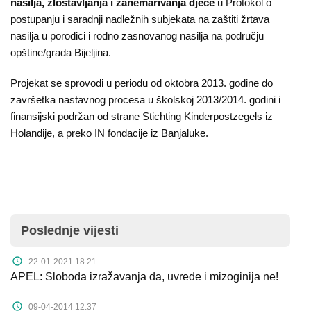
nasilja, zlostavljanja i zanemarivanja djece
u Protokol o
postupanju i saradnji nadležnih subjekata na zaštiti žrtava
nasilja u porodici i rodno zasnovanog nasilja na području
opštine/grada Bijeljina.
Projekat se sprovodi u periodu od oktobra 2013. godine do
završetka nastavnog procesa u školskoj 2013/2014. godini i
finansijski podržan od strane Stichting Kinderpostzegels iz
Holandije, a preko IN fondacije iz Banjaluke.
Poslednje vijesti
22-01-2021 18:21
APEL: Sloboda izražavanja da, uvrede i mizoginija ne!
09-04-2014 12:37