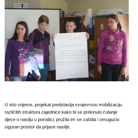
O
nama
Aktuelnosti
Mir
sa
ženskim
licem
Sigurna
kuća
Pravna
U isto vrijeme, projekat predstavlja svojevrsnu mobilizaciju
različitih struktura zajednice kako bi se prekinulo ćutanje
pomoć
djece o nasilju u porodici, pružila im se zaštita i omugućio
siguran prostor da prijave nasilje.
Antitrafiking