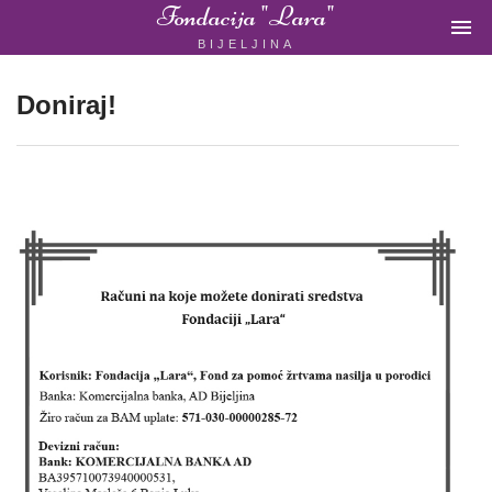
Fondacija "Lara"

BIJELJINA
ŽENSKA
NEVLADINA
ORGANIZACIJA
Doniraj!
U
BIH
Fondacija
"Lara"
Bijeljina
Početna