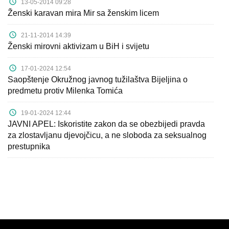
13-05-2014 09:28
Ženski karavan mira Mir sa ženskim licem
21-11-2014 14:39
Ženski mirovni aktivizam u BiH i svijetu
17-01-2024 12:54
Saopštenje Okružnog javnog tužilaštva Bijeljina o
predmetu protiv Milenka Tomića
19-01-2024 12:44
JAVNI APEL: Iskoristite zakon da se obezbijedi pravda
za zlostavljanu djevojčicu, a ne sloboda za seksualnog
prestupnika