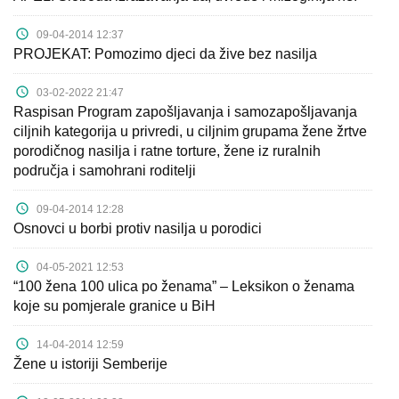
Kampanje
09-04-2014 12:37
Dokumenti
PROJEKAT: Pomozimo djeci da žive bez nasilja
03-02-2022 21:47
Javni
Raspisan Program zapošljavanja i samozapošljavanja
pozivi
ciljnih kategorija u privredi, u ciljnim grupama žene žrtve
porodičnog nasilja i ratne torture, žene iz ruralnih
English
područja i samohrani roditelji
Kontakt
09-04-2014 12:28
Osnovci u borbi protiv nasilja u porodici
04-05-2021 12:53
“100 žena 100 ulica po ženama” – Leksikon o ženama
koje su pomjerale granice u BiH
14-04-2014 12:59
Žene u istoriji Semberije