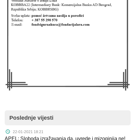
O
nama
Aktuelnosti
Mir
sa
ženskim
licem
Sigurna
kuća
Pravna
pomoć
Poslednje vijesti
Antitrafiking
22-01-2021 18:21
APEL: Sloboda izražavanja da, uvrede i mizoginija ne!