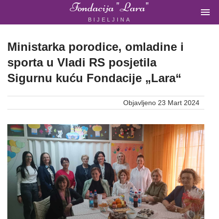
Fondacija "Lara"

BIJELJINA
ŽENSKA
NEVLADINA
ORGANIZACIJA
Ministarka porodice, omladine i
U
sporta u Vladi RS posjetila
BIH
Sigurnu kuću Fondacije „Lara“
Objavljeno 23 Mart 2024
Fondacija
"Lara"
Bijeljina
Početna