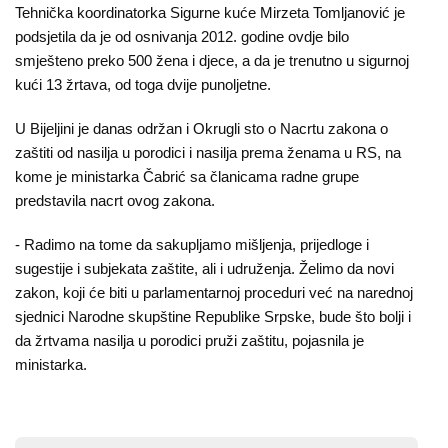
Kampanje
Tehnička koordinatorka Sigurne kuće Mirzeta Tomljanović je
podsjetila da je od osnivanja 2012. godine ovdje bilo
Dokumenti
smješteno preko 500 žena i djece, a da je trenutno u sigurnoj
kući 13 žrtava, od toga dvije punoljetne.
Javni
U Bijeljini je danas održan i Okrugli sto o Nacrtu zakona o
pozivi
zaštiti od nasilja u porodici i nasilja prema ženama u RS, na
kome je ministarka Čabrić sa članicama radne grupe
English
predstavila nacrt ovog zakona.
Kontakt
- Radimo na tome da sakupljamo mišljenja, prijedloge i
sugestije i subjekata zaštite, ali i udruženja. Želimo da novi
zakon, koji će biti u parlamentarnoj proceduri već na narednoj
sjednici Narodne skupštine Republike Srpske, bude što bolji i
da žrtvama nasilja u porodici pruži zaštitu, pojasnila je
ministarka.