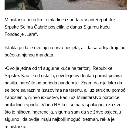
O
nama
Ministarka porodice, omladine i sporta u Vladi Republike
Aktuelnosti
Srpske Selma Čabrić posjetila je danas Sigurnu kuću
Fondacije „Lara“.
Mir
sa
Istakla je da je ovo njena prva posjeta, ali da saradnja traje od
početka njenog mandata.
ženskim
licem
-Ovo je jedna od tri sugurne kuće na teritoriji Republike
Srpske. Kao i kod ostalih, i ovdje je evidentan porast prijava
Sigurna
nasilja, naročito od perioda pandemije. Znam da nije lako da
kuća
se bore sa raznim izazovima na terenu, ali uz stručnu pomoć
zaposlenih, njihvo iskustvo, kao i uz Ministarstvo porodice,
Pravna
omladine i sporta i Vladu RS koji su na raspolaganju za sve
pomoć
što je njihova ingerencija, sigurna sam da se žrtve osjećaju
sigurno i da ovdje imaju najbolji mogući tretman, rekla je
Antitrafiking
ministarka.