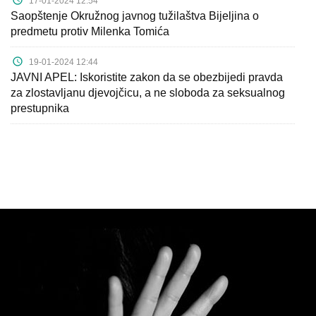
17-01-2024 12:54
Saopštenje Okružnog javnog tužilaštva Bijeljina o
predmetu protiv Milenka Tomića
19-01-2024 12:44
JAVNI APEL: Iskoristite zakon da se obezbijedi pravda
za zlostavljanu djevojčicu, a ne sloboda za seksualnog
prestupnika