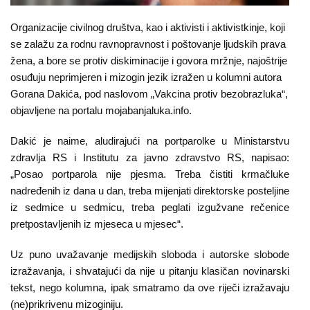
O
nama
Organizacije civilnog društva, kao i aktivisti i aktivistkinje, koji
se zalažu za rodnu ravnopravnost i poštovanje ljudskih prava
Aktuelnosti
žena, a bore se protiv diskiminacije i govora mržnje, najoštrije
osuđuju neprimjeren i mizogin jezik izražen u kolumni autora
Mir
Gorana Dakića, pod naslovom „Vakcina protiv bezobrazluka“,
sa
objavljene na portalu mojabanjaluka.info.
ženskim
Dakić je naime, aludirajući na portparolke u Ministarstvu
licem
zdravlja RS i Institutu za javno zdravstvo RS, napisao:
„Posao portparola nije pjesma. Treba čistiti krmačluke
Sigurna
nadređenih iz dana u dan, treba mijenjati direktorske posteljine
kuća
iz sedmice u sedmicu, treba peglati izgužvane rečenice
pretpostavljenih iz mjeseca u mjesec“.
Pravna
pomoć
Uz puno uvažavanje medijskih sloboda i autorske slobode
izražavanja, i shvatajući da nije u pitanju klasičan novinarski
Antitrafiking
tekst, nego kolumna, ipak smatramo da ove riječi izražavaju
(ne)prikrivenu mizoginiju.