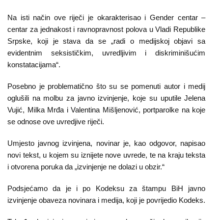
Kampanje
Na isti način ove riječi je okarakterisao i Gender centar –
Dokumenti
centar za jednakost i ravnopravnost polova u Vladi Republike
Srpske, koji je stava da se „radi o medijskoj objavi sa
Javni
evidentnim seksističkim, uvredljivim i diskriminišućim
konstatacijama“.
pozivi
Posebno je problematično što su se pomenuti autor i medij
English
oglušili na molbu za javno izvinjenje, koje su uputile Jelena
Vujić, Milka Mrđa i Valentina Mišljenović, portparolke na koje
Kontakt
se odnose ove uvredjive riječi.
Umjesto javnog izvinjena, novinar je, kao odgovor, napisao
novi tekst, u kojem su iznijete nove uvrede, te na kraju teksta
i otvorena poruka da „izvinjenje ne dolazi u obzir.“
Podsjećamo da je i po Kodeksu za štampu BiH javno
izvinjenje obaveza novinara i medija, koji je povrijedio Kodeks.