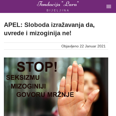
Fondacija "Lara"

BIJELJINA
ŽENSKA
NEVLADINA
ORGANIZACIJA
APEL: Sloboda izražavanja da,
U
uvrede i mizoginija ne!
BIH
Objavljeno 22 Januar 2021
Fondacija
"Lara"
Bijeljina
Početna