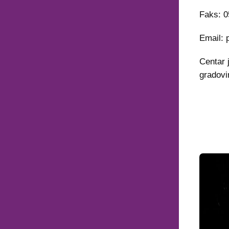
Faks: 0
Email: 
Centar 
gradovi