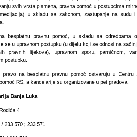
vanju svih vrsta pismena, pravna pomoć u postupcima mirn
medijacija) u skladu sa zakonom, zastupanje na sudu i 
a.
na besplatnu pravnu pomoć, u skladu sa odredbama o
je se u upravnom postupku (u dijelu koji se odnosi na sačinj
nih pravnih lijekova), upravnom sporu, parničnom, va
m postupku.
i pravo na besplatnu pravnu pomoć ostvaruju u Centru 
pomoć RS, a kancelarije su organizovane u pet gradova.
rija Banja Luka
Rodića 4
1 / 233 570 ; 233 571