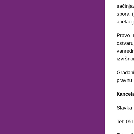
sačinja
spora (
apelacij
Pravo 
ostvaru
vanred
izvršno
Građan
pravnu 
Кancela
Slavka 
Tel: 05