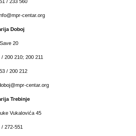
51 / 233 560
info@mpr-centar.org
rija Doboj
 Save 20
3 / 200 210; 200 211
53 / 200 212
doboj@mpr-centar.org
rija Trebinje
uke Vukalovića 45
9 / 272-551