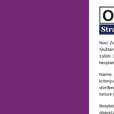
Novi Za
Službe
zaštiti
besplat
Naime, 
kriteri
utvrđen
torture 
Bespla
obaveza