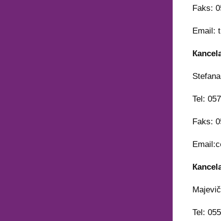
Faks: 0
Email: 
Кancela
Stefan
Tel: 05
Faks: 0
Email:c
Кancela
Majevič
Tel: 05