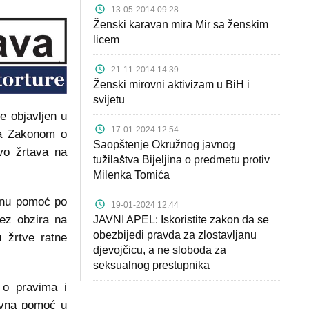
13-05-2014 09:28
Ženski karavan mira Mir sa ženskim
licem
21-11-2014 14:39
Ženski mirovni aktivizam u BiH i
svijetu
e objavljen u
17-01-2024 12:54
sa Zakonom o
Saopštenje Okružnog javnog
avo žrtava na
tužilaštva Bijeljina o predmetu protiv
Milenka Tomića
vnu pomoć po
19-01-2024 12:44
bez obzira na
JAVNI APEL: Iskoristite zakon da se
obezbijedi pravda za zlostavljanu
u žrtve ratne
djevojčicu, a ne sloboda za
seksualnog prestupnika
 o pravima i
avna pomoć u