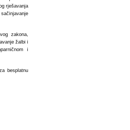
og rješavanja
sačinjavanje
vog zakona,
avanje žalbi i
nparničnom i
za besplatnu