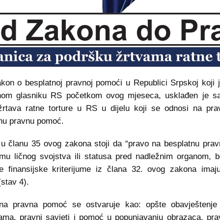
kon o besplatnoj pravnoj pomoći u Republici Srpskoj koji j
nom glasniku RS početkom ovog mjeseca, usklađen je 
 žrtava ratne torture u RS u dijelu koji se odnosi na pr
nu pravnu pomoć.
u članu 35 ovog zakona stoji da “pravo na besplatnu pra
jumu ličnog svojstva ili statusa pred nadležnim organom, 
e finansijske kriterijume iz člana 32. ovog zakona imaj
(stav 4).
tna pravna pomoć se ostvaruje kao: opšte obavještenje
ma, pravni savjeti i pomoć u popunjavanju obrazaca, pr