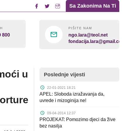
Sa Zakonima Na Ti
4H
PIŠITE NAM
0 800
ngo.lara@teol.net
fondacija.lara@gmail.com
moći u
Poslednje vijesti
22-01-2021 18:21
APEL: Sloboda izražavanja da,
torture
uvrede i mizoginija ne!
09-04-2014 12:37
PROJEKAT: Pomozimo djeci da žive
bez nasilja