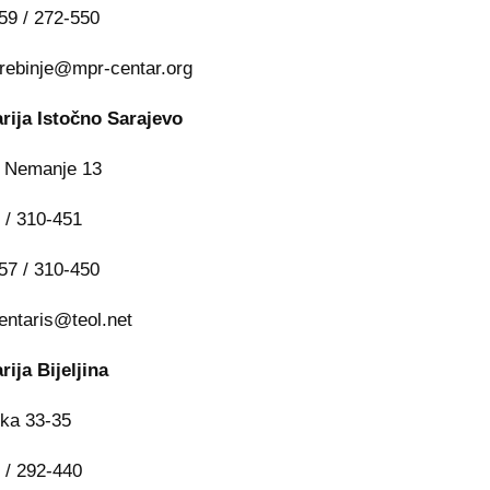
59 / 272-550
trebinje@mpr-centar.org
rija Istočno Sarajevo
a Nemanje 13
7 / 310-451
57 / 310-450
entaris@teol.net
rija Bijeljina
ka 33-35
5 / 292-440