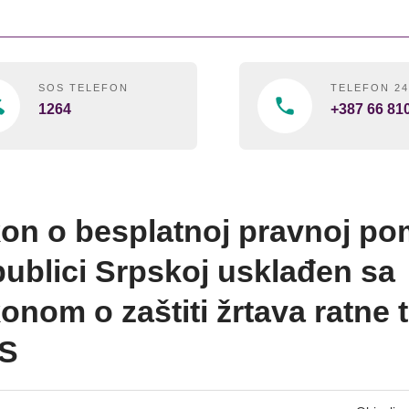
SOS TELEFON
TELEFON 2
1264
+387 66 81
on o besplatnoj pravnoj po
ublici Srpskoj usklađen sa
onom o zaštiti žrtava ratne 
RS