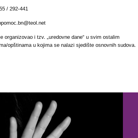
55 / 292-441
ppomoc.bn@teol.net
je organizovao i tzv. „uredovne dane“ u svim ostalim
ma/opštinama u kojima se nalazi sjedište osnovnih sudova.