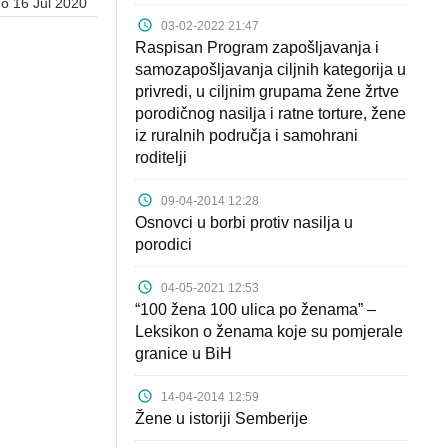
no 16 Jul 2020
03-02-2022 21:47
Raspisan Program zapošljavanja i
samozapošljavanja ciljnih kategorija u
privredi, u ciljnim grupama žene žrtve
porodičnog nasilja i ratne torture, žene
iz ruralnih područja i samohrani
roditelji
09-04-2014 12:28
Osnovci u borbi protiv nasilja u
porodici
04-05-2021 12:53
“100 žena 100 ulica po ženama” –
Leksikon o ženama koje su pomjerale
granice u BiH
14-04-2014 12:59
Žene u istoriji Semberije