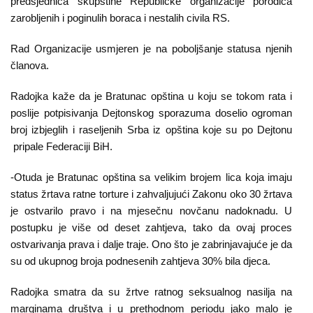
O
predsjednica skupštine Republičke organizacije porodica
zarobljenih i poginulih boraca i nestalih civila RS.
nama
Rad Organizacije usmjeren je na poboljšanje statusa njenih
Aktuelnosti
članova.
Mir
Radojka kaže da je Bratunac opština u koju se tokom rata i
sa
poslije potpisivanja Dejtonskog sporazuma doselio ogroman
ženskim
broj izbjeglih i raseljenih Srba iz opština koje su po Dejtonu
pripale Federaciji BiH.
licem
-Otuda je Bratunac opština sa velikim brojem lica koja imaju
Sigurna
status žrtava ratne torture i zahvaljujući Zakonu oko 30 žrtava
kuća
je ostvarilo pravo i na mjesečnu novčanu nadoknadu. U
postupku je više od deset zahtjeva, tako da ovaj proces
Pravna
ostvarivanja prava i dalje traje. Ono što je zabrinjavajuće je da
pomoć
su od ukupnog broja podnesenih zahtjeva 30% bila djeca.
Antitrafiking
Radojka smatra da su žrtve ratnog seksualnog nasilja na
marginama društva i u prethodnom periodu jako malo je