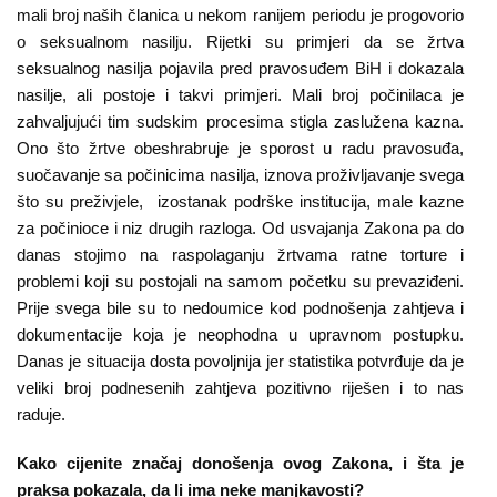
mali broj naših članica u nekom ranijem periodu je progovorio
o seksualnom nasilju. Rijetki su primjeri da se žrtva
seksualnog nasilja pojavila pred pravosuđem BiH i dokazala
nasilje, ali postoje i takvi primjeri. Mali broj počinilaca je
zahvaljujući tim sudskim procesima stigla zaslužena kazna.
Ono što žrtve obeshrabruje je sporost u radu pravosuđa,
suočavanje sa počinicima nasilja, iznova proživljavanje svega
što su preživjele, izostanak podrške institucija, male kazne
za počinioce i niz drugih razloga. Od usvajanja Zakona pa do
danas stojimo na raspolaganju žrtvama ratne torture i
problemi koji su postojali na samom početku su prevaziđeni.
Prije svega bile su to nedoumice kod podnošenja zahtjeva i
dokumentacije koja je neophodna u upravnom postupku.
Danas je situacija dosta povoljnija jer statistika potvrđuje da je
veliki broj podnesenih zahtjeva pozitivno riješen i to nas
raduje.
Kako cijenite značaj donošenja ovog Zakona, i šta je
praksa pokazala, da li ima neke manjkavosti?