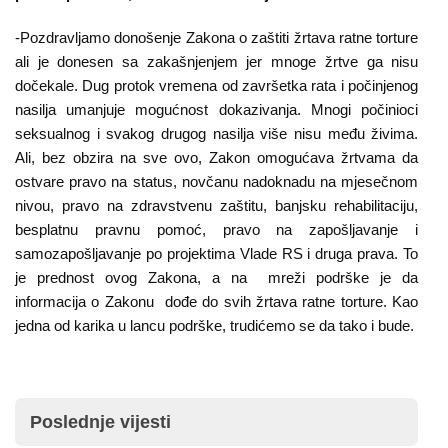
-Pozdravljamo donošenje Zakona o zaštiti žrtava ratne torture
ali je donesen sa zakašnjenjem jer mnoge žrtve ga nisu
dočekale. Dug protok vremena od završetka rata i počinjenog
nasilja umanjuje mogućnost dokazivanja. Mnogi počinioci
seksualnog i svakog drugog nasilja više nisu među živima.
Ali, bez obzira na sve ovo, Zakon omogućava žrtvama da
ostvare pravo na status, novčanu nadoknadu na mjesečnom
nivou, pravo na zdravstvenu zaštitu, banjsku rehabilitaciju,
besplatnu pravnu pomoć, pravo na zapošljavanje i
samozapošljavanje po projektima Vlade RS i druga prava. To
je prednost ovog Zakona, a na mreži podrške je da
informacija o Zakonu dođe do svih žrtava ratne torture. Kao
jedna od karika u lancu podrške, trudićemo se da tako i bude.
Poslednje vijesti