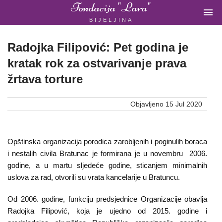
Fondacija "Lara"

BIJELJINA
ŽENSKA
NEVLADINA
ORGANIZACIJA
Radojka Filipović: Pet godina je
U
kratak rok za ostvarivanje prava
BIH
žrtava torture
Objavljeno 15 Jul 2020
Fondacija
"Lara"
Opštinska organizacija porodica zarobljenih i poginulih boraca
i nestalih civila Bratunac je formirana je u novembru 2006.
Bijeljina
godine, a u martu sljedeće godine, sticanjem minimalnih
uslova za rad, otvorili su vrata kancelarije u Bratuncu.
Početna
Od 2006. godine, funkciju predsjednice Organizacije obavlja
Radojka Filipović, koja je ujedno od 2015. godine i