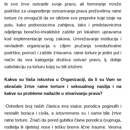
bi sve žrve ostvarile svoje pravo, ali formiranje mreže
podrške za unapređenje ostvarivanja prava preživelima ratne
torture će omogućiti da se otklone sve prepreke koje stoje na
putu, kako podnosiocima zahtjeva, tako i predstavnicima
odjeljenja boračko-invalidske zaštite pri lokalnim upravama
kod implementacije ovog zakona. Umrežavanje institucija i
nevladinih organizacija s ciljem pružanja sveobuhvatne
podrške, pomoći i zaštite žrtavama ratne torture je jedini put i
način da ova kategorija društva ostvari pravo, tj. dobije
satisfakciju za torturu kojoj su bili izloženi.
Kakva su Vaša iskustva u Organizaciji, da li su Vam se
obraćale žrtve ratne torture i seksualnog nasilja i na
kakve su probleme nailazile u stvarivanju prava?
-Određeni broj naših članica ima status porodica poginulih i
nestalih boraca i civila, a istovremeno su i same bile žrtve
ratne torture. Znači da pored gubitka člana porodica (supruga,
roditelja ili djeteta) nose i teško breme lične traume. Veoma