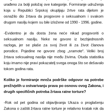
Kampanje
urađeno za bolji položaj ove kategorije. Formiranje udruženja
koja u Republici Srpskoj okupljaju žrtve rata dijelom je
Dokumenti
osnažilo dio žrtava da progovore o seksualnom i svakom
drugom nasilju kojem su bile izložene od 1990 - 1996. godine.
Javni
-Evidentno je da dosta žena neće nikad progovoriti o
pozivi
seksualnom nasilju. Neke ne govore iz bezbjednosnih
razloga, jer se plaše za svoj život ili za život članova
English
porodice. Pojedine ne govore zbog „sramote“. Veliki broj
žrtava seksualnog nasilja nije među živima. Otuda statistika
Kontakt
koju imamo nije pravi pokazatelj svega onoga što se dešavalo
tokom godina rata.
Koliko je formiranje mreža podrške odgovor na potrebe
preživjelih u ostvarivanju prava po osnovu ovog Zakona, i
drugih specifičnih potreba žrtava ratne torture?
-Rok od pet godina od objavljivanja Ukaza o proglašenju
Zakona o zaštiti žrtava ratne torture je relativno kratak rok da