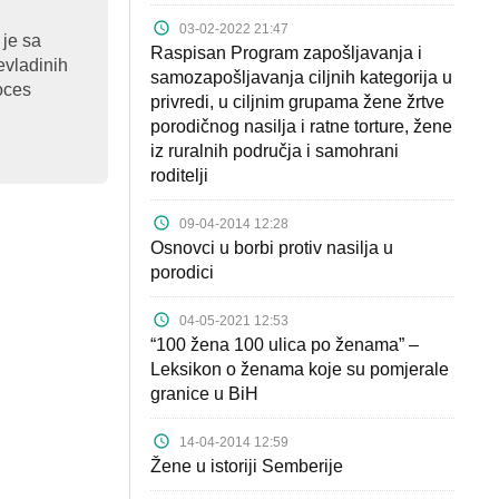
03-02-2022 21:47
 je sa
Raspisan Program zapošljavanja i
evladinih
samozapošljavanja ciljnih kategorija u
oces
privredi, u ciljnim grupama žene žrtve
porodičnog nasilja i ratne torture, žene
iz ruralnih područja i samohrani
roditelji
09-04-2014 12:28
Osnovci u borbi protiv nasilja u
porodici
04-05-2021 12:53
“100 žena 100 ulica po ženama” –
Leksikon o ženama koje su pomjerale
granice u BiH
14-04-2014 12:59
Žene u istoriji Semberije