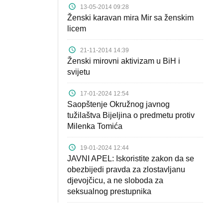
13-05-2014 09:28
Ženski karavan mira Mir sa ženskim
licem
21-11-2014 14:39
Ženski mirovni aktivizam u BiH i
svijetu
17-01-2024 12:54
Saopštenje Okružnog javnog
tužilaštva Bijeljina o predmetu protiv
Milenka Tomića
19-01-2024 12:44
JAVNI APEL: Iskoristite zakon da se
obezbijedi pravda za zlostavljanu
djevojčicu, a ne sloboda za
seksualnog prestupnika