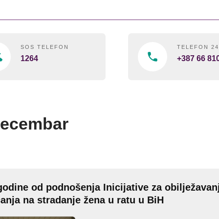
SOS TELEFON
TELEFON 2
1264
+387 66 81
decembar
 godine od podnošenja Inicijative za obilježavan
ćanja na stradanje žena u ratu u BiH