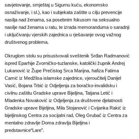
Kampanje
savjetovanje, smještaj u Sigurnu kuću, ekonomsko
osnaživanje, i sl.), kao i subjekata zaštite u cilju prevencije
Dokumenti
nasilja nad ženama, sa posebnim fokusom na seksualno
nasilje nad ženama u ratu, te izrada memoranduma o saradnji
Javni
i uključivanju vjerskih zajednica u rješavanje ovog važnog
pozivi
društvenog problema.
Okruglom stolu su prisustvovali sveštenik Srđan Radmanović
English
ispred Eparhije Zvorničko-tuzlanske, katolički župnik Andrej
Lukanović iz Župe Prečistog Srca Marijna, hafiza Fatima
Kontakt
Camić iz Medžlisa islamske zajednice, vjeroučitelj Danijel
Vasić, Bojana Trbić iz Odjeljenja za boračko-invalidsku i
civilnu zaštitu Gradske uprave Bijeljina, Tatjana Letić i
Mladenka Novaković iz Odjeljenja za društvene djelatnosti
Gradske uprave Bijeljina, Mila Stojanović i Cvijanka Rakić iz
bijeljinskog Centra za socijalni rad, Oleg Grubač iz Centra za
mentalno zdravlje Doma zdravlja Bijeljina i
predstavnice“Lare”.