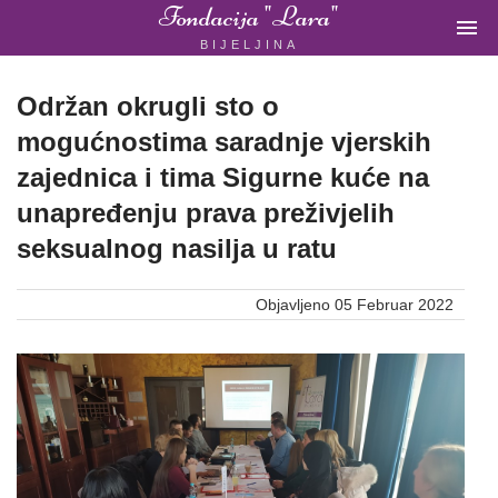
Fondacija "Lara"

BIJELJINA
ŽENSKA
NEVLADINA
ORGANIZACIJA
Održan okrugli sto o
U
mogućnostima saradnje vjerskih
BIH
zajednica i tima Sigurne kuće na
unapređenju prava preživjelih
seksualnog nasilja u ratu
Fondacija
Objavljeno 05 Februar 2022
"Lara"
Bijeljina
Početna