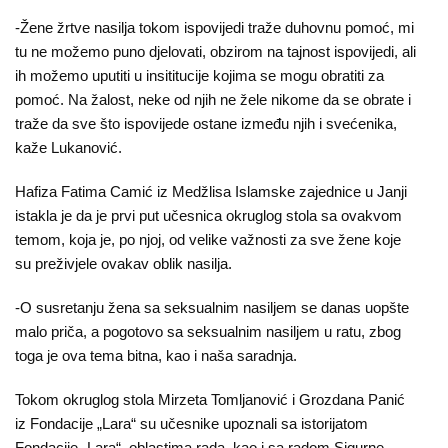
-Žene žrtve nasilja tokom ispovijedi traže duhovnu pomoć, mi
tu ne možemo puno djelovati, obzirom na tajnost ispovijedi, ali
ih možemo uputiti u insititucije kojima se mogu obratiti za
pomoć. Na žalost, neke od njih ne žele nikome da se obrate i
traže da sve što ispovijede ostane između njih i svećenika,
kaže Lukanović.
Hafiza Fatima Camić iz Medžlisa Islamske zajednice u Janji
istakla je da je prvi put učesnica okruglog stola sa ovakvom
temom, koja je, po njoj, od velike važnosti za sve žene koje
su preživjele ovakav oblik nasilja.
-O susretanju žena sa seksualnim nasiljem se danas uopšte
malo priča, a pogotovo sa seksualnim nasiljem u ratu, zbog
toga je ova tema bitna, kao i naša saradnja.
Tokom okruglog stola Mirzeta Tomljanović i Grozdana Panić
iz Fondacije „Lara“ su učesnike upoznali sa istorijatom
Fondacije „Lara“, oblastima rada, kao i sa radom Sigurne