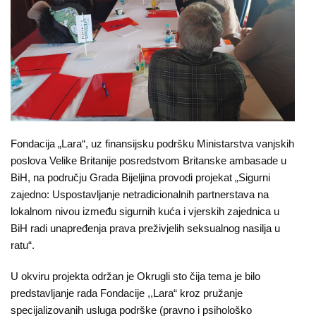
O
nama
Aktuelnosti
Mir
sa
ženskim
Fondacija „Lara“, uz finansijsku podršku Ministarstva vanjskih
licem
poslova Velike Britanije posredstvom Britanske ambasade u
BiH, na području Grada Bijeljina provodi projekat „Sigurni
Sigurna
zajedno: Uspostavljanje netradicionalnih partnerstava na
kuća
lokalnom nivou između sigurnih kuća i vjerskih zajednica u
BiH radi unapređenja prava preživjelih seksualnog nasilja u
Pravna
ratu“.
pomoć
U okviru projekta održan je Okrugli sto čija tema je bilo
Antitrafiking
predstavljanje rada Fondacije ,,Lara“ kroz pružanje
specijalizovanih usluga podrške (pravno i psihološko