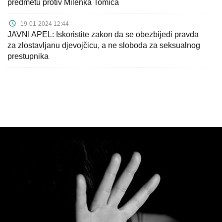
predmetu protiv Milenka Tomića
19-01-2024 12:44
JAVNI APEL: Iskoristite zakon da se obezbijedi pravda
za zlostavljanu djevojčicu, a ne sloboda za seksualnog
prestupnika