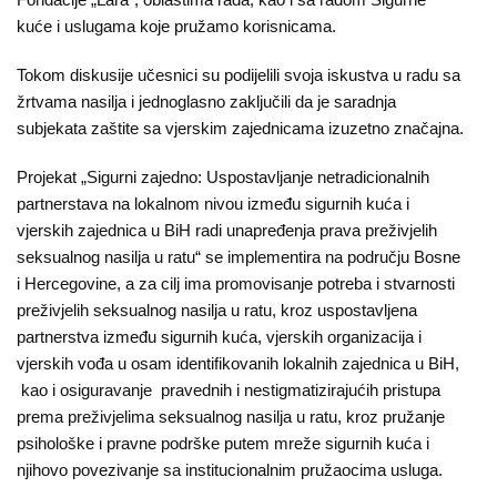
kuće i uslugama koje pružamo korisnicama.
Tokom diskusije učesnici su podijelili svoja iskustva u radu sa
žrtvama nasilja i jednoglasno zaključili da je saradnja
subjekata zaštite sa vjerskim zajednicama izuzetno značajna.
Projekat „Sigurni zajedno: Uspostavljanje netradicionalnih
partnerstava na lokalnom nivou između sigurnih kuća i
vjerskih zajednica u BiH radi unapređenja prava preživjelih
seksualnog nasilja u ratu“ se implementira na području Bosne
i Hercegovine, a za cilj ima promovisanje potreba i stvarnosti
preživjelih seksualnog nasilja u ratu, kroz uspostavljena
partnerstva između sigurnih kuća, vjerskih organizacija i
vjerskih vođa u osam identifikovanih lokalnih zajednica u BiH,
kao i osiguravanje pravednih i nestigmatizirajućih pristupa
prema preživjelima seksualnog nasilja u ratu, kroz pružanje
psihološke i pravne podrške putem mreže sigurnih kuća i
njihovo povezivanje sa institucionalnim pružaocima usluga.