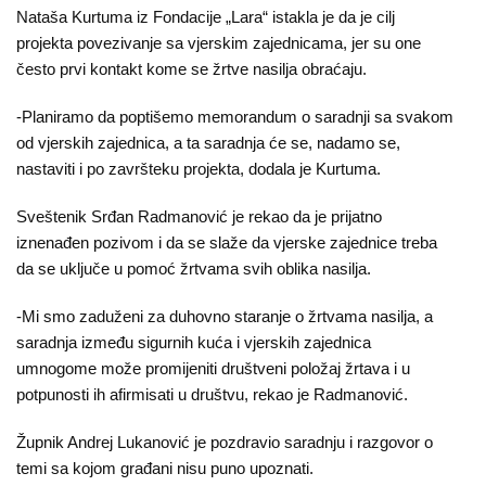
Nataša Kurtuma iz Fondacije „Lara“ istakla je da je cilj
projekta povezivanje sa vjerskim zajednicama, jer su one
često prvi kontakt kome se žrtve nasilja obraćaju.
-Planiramo da poptišemo memorandum o saradnji sa svakom
od vjerskih zajednica, a ta saradnja će se, nadamo se,
nastaviti i po završteku projekta, dodala je Kurtuma.
Sveštenik Srđan Radmanović je rekao da je prijatno
iznenađen pozivom i da se slaže da vjerske zajednice treba
da se uključe u pomoć žrtvama svih oblika nasilja.
-Mi smo zaduženi za duhovno staranje o žrtvama nasilja, a
saradnja između sigurnih kuća i vjerskih zajednica
umnogome može promijeniti društveni položaj žrtava i u
potpunosti ih afirmisati u društvu, rekao je Radmanović.
Župnik Andrej Lukanović je pozdravio saradnju i razgovor o
temi sa kojom građani nisu puno upoznati.