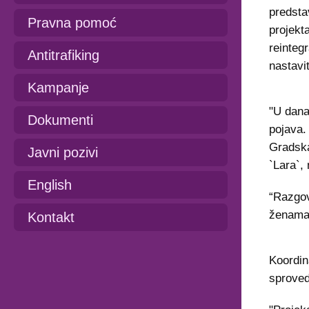
predsta
Pravna pomoć
projekta
reinteg
Antitrafiking
nastavit
Kampanje
"U dana
Dokumenti
pojava.
Gradska
Javni pozivi
`Lara`,
English
“Razgov
ženama 
Kontakt
Koordin
sprovede