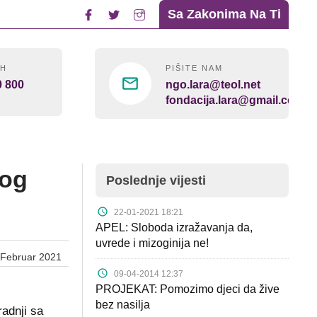
Sa Zakonima Na Ti
4H
PIŠITE NAM
0 800
ngo.lara@teol.net
fondacija.lara@gmail.com
nog
Poslednje vijesti
22-01-2021 18:21
APEL: Sloboda izražavanja da,
uvrede i mizoginija ne!
 Februar 2021
09-04-2014 12:37
PROJEKAT: Pomozimo djeci da žive
bez nasilja
radnji sa