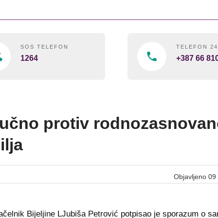
SOS TELEFON
TELEFON 2
1264
+387 66 81
učno protiv rodnozasnova
ilja
Objavljeno 09
čelnik Bijeljine LJubiša Petrović potpisao je sporazum o sa