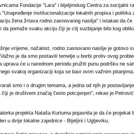
vnicama Fondacije "Lara" i bijeljinskog Centra za socijalni r
 "Unapređenje institucionalizacije lokalnih propisa i politika
raciju žena žrtava rodno zasnovanog nasilja" i istakao da će
i da pomaže svaku akciju čiji je cilj suzbijanje bilo kog oblika
šnje vrijeme, nažalost, rodno zasnovano nasilje je gotovo 
 Važno je da smo postavili temelje u borbi protiv ovog probl
 uprava će u narednom periodu pružiti punu podršku ne sa
 nego svakoj organizaciji koja se bavi ovim važnim pitanjima
arali smo i o drugim temama, a jedna od njih je postavljan
čiji je društveni značaj često potcijenjen", rekao je Petrovi
atorka projekta Nataša Kurtuma pojasnila je da će projekat b
n u dvije lokalne zajednice - Bijeljini i Ugljeviku.