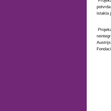
"Projek
potvrda
istakla
Projekat
reinteg
Austrij
Fondaci