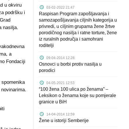
ad u okviru
03-02-2022 21:47
 za podršku i
Raspisan Program zapošljavanja i
 Grad
samozapošljavanja ciljnih kategorija u
privredi, u ciljnim grupama žene žrtve
 nasilja.
porodičnog nasilja i ratne torture, žene
iz ruralnih područja i samohrani
roditelji
svakodnevna
ema, a
09-04-2014 12:28
mo Fondaciji
Osnovci u borbi protiv nasilja u
.
porodici
je spomenika
04-05-2021 12:53
“100 žena 100 ulica po ženama” –
ć novinarima.
Leksikon o ženama koje su pomjerale
granice u BiH
iti
14-04-2014 12:59
Žene u istoriji Semberije