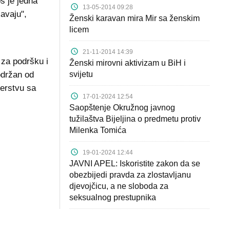
š je jedna
13-05-2014 09:28
avaju",
Ženski karavan mira Mir sa ženskim
licem
21-11-2014 14:39
a za podršku i
Ženski mirovni aktivizam u BiH i
održan od
svijetu
nerstvu sa
17-01-2024 12:54
Saopštenje Okružnog javnog
tužilaštva Bijeljina o predmetu protiv
Milenka Tomića
19-01-2024 12:44
JAVNI APEL: Iskoristite zakon da se
obezbijedi pravda za zlostavljanu
djevojčicu, a ne sloboda za
seksualnog prestupnika