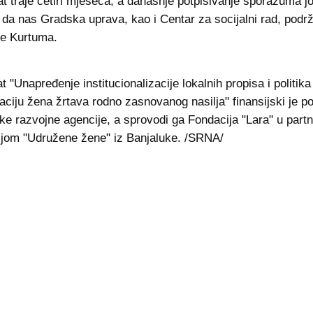
at traje četiri mjeseca, a današnje potpisivanje sporazuma jo
 da nas Gradska uprava, kao i Centar za socijalni rad, podrž
 je Kurtuma.
 "Unapređenje institucionalizacije lokalnih propisa i politik
raciju žena žrtava rodno zasnovanog nasilja" finansijski je p
ske razvojne agencije, a sprovodi ga Fondacija "Lara" u part
jom "Udružene žene" iz Banjaluke. /SRNA/