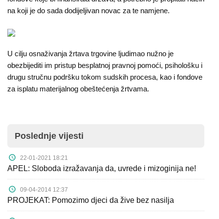
na koji je do sada dodijeljivan novac za te namjene.
U cilju osnaživanja žrtava trgovine ljudimao nužno je
obezbijediti im pristup besplatnoj pravnoj pomoći, psihološku i
drugu stručnu podršku tokom sudskih procesa, kao i fondove
za isplatu materijalnog obeštećenja žrtvama.
Poslednje vijesti
22-01-2021 18:21
APEL: Sloboda izražavanja da, uvrede i mizoginija ne!
09-04-2014 12:37
PROJEKAT: Pomozimo djeci da žive bez nasilja