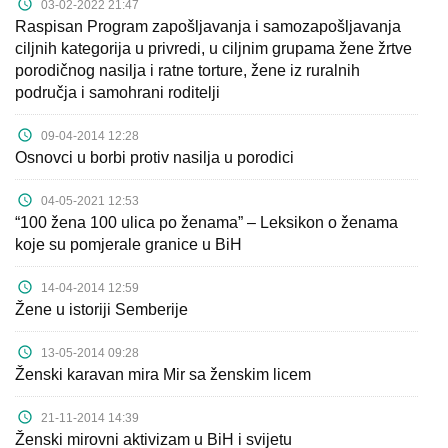
03-02-2022 21:47
Raspisan Program zapošljavanja i samozapošljavanja
ciljnih kategorija u privredi, u ciljnim grupama žene žrtve
porodičnog nasilja i ratne torture, žene iz ruralnih
područja i samohrani roditelji
09-04-2014 12:28
Osnovci u borbi protiv nasilja u porodici
04-05-2021 12:53
“100 žena 100 ulica po ženama” – Leksikon o ženama
koje su pomjerale granice u BiH
14-04-2014 12:59
Žene u istoriji Semberije
13-05-2014 09:28
Ženski karavan mira Mir sa ženskim licem
21-11-2014 14:39
Ženski mirovni aktivizam u BiH i svijetu