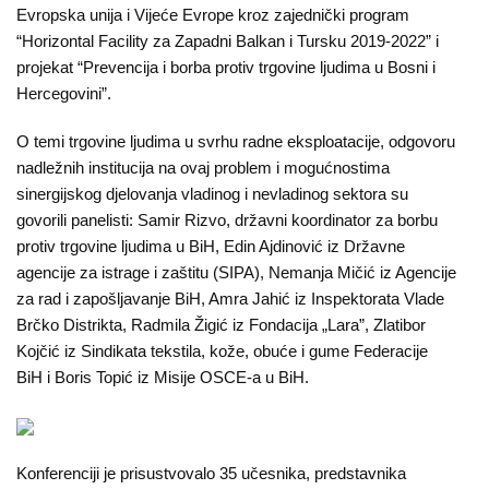
Evropska unija i Vijeće Evrope kroz zajednički program
Aktuelnosti
“Horizontal Facility za Zapadni Balkan i Tursku 2019-2022” i
projekat “Prevencija i borba protiv trgovine ljudima u Bosni i
Mir
Hercegovini”.
sa
ženskim
O temi trgovine ljudima u svrhu radne eksploatacije, odgovoru
nadležnih institucija na ovaj problem i mogućnostima
licem
sinergijskog djelovanja vladinog i nevladinog sektora su
govorili panelisti: Samir Rizvo, državni koordinator za borbu
Sigurna
protiv trgovine ljudima u BiH, Edin Ajdinović iz Državne
kuća
agencije za istrage i zaštitu (SIPA), Nemanja Mičić iz Agencije
za rad i zapošljavanje BiH, Amra Jahić iz Inspektorata Vlade
Pravna
Brčko Distrikta, Radmila Žigić iz Fondacija „Lara”, Zlatibor
pomoć
Kojčić iz Sindikata tekstila, kože, obuće i gume Federacije
BiH i Boris Topić iz Misije OSCE-a u BiH.
Antitrafiking
Kampanje
Konferenciji je prisustvovalo 35 učesnika, predstavnika