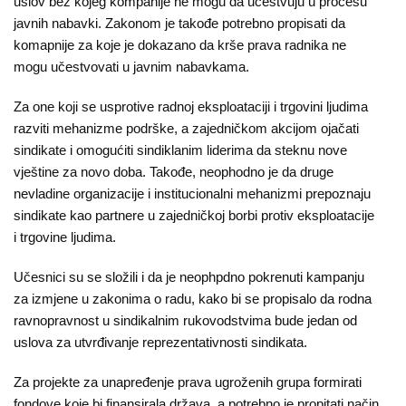
uslov bez kojeg kompanije ne mogu da učestvuju u procesu
javnih nabavki. Zakonom je takođe potrebno propisati da
komapnije za koje je dokazano da krše prava radnika ne
mogu učestvovati u javnim nabavkama.
Za one koji se usprotive radnoj eksploataciji i trgovini ljudima
razviti mehanizme podrške, a zajedničkom akcijom ojačati
sindikate i omogućiti sindiklanim liderima da steknu nove
vještine za novo doba. Takođe, neophodno je da druge
nevladine organizacije i institucionalni mehanizmi prepoznaju
sindikate kao partnere u zajedničkoj borbi protiv eksploatacije
i trgovine ljudima.
Učesnici su se složili i da je neophpdno pokrenuti kampanju
za izmjene u zakonima o radu, kako bi se propisalo da rodna
ravnopravnost u sindikalnim rukovodstvima bude jedan od
uslova za utvrđivanje reprezentativnosti sindikata.
Za projekte za unapređenje prava ugroženih grupa formirati
fondove koje bi finansirala država, a potrebno je propitati način