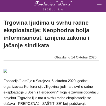
Fondacija "Lara"

BIJELJINA
ŽENSKA
NEVLADINA
ORGANIZACIJA
Trgovina ljudima u svrhu radne
U
eksploatacije: Neophodna bolja
BIH
informisanost, izmjena zakona i
jačanje sindikata
Fondacija
"Lara"
Objavljeno 14 Oktobar 2020
Bijeljina
Fondacija "Lara" je u Sarajevu, 6. oktobra 2020. godine,
Početna
organizovala Konferenciju „Trgovina ljudima u svrhu radne
eksploatacije u Bosni i Hercegovini“, koja je završni događaj u
O
projektu "Trgovina ljudima u svrhu radne eksploatacije se
nama
dešava - PREPOZNAJ I ZAŠTITI SE" koji podržavaju