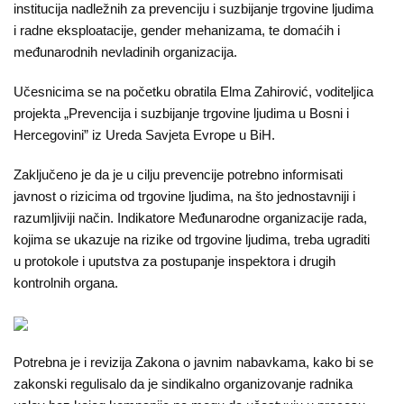
Dokumenti
institucija nadležnih za prevenciju i suzbijanje trgovine ljudima
i radne eksploatacije, gender mehanizama, te domaćih i
Javni
međunarodnih nevladinih organizacija.
pozivi
Učesnicima se na početku obratila Elma Zahirović, voditeljica
projekta „Prevencija i suzbijanje trgovine ljudima u Bosni i
English
Hercegovini” iz Ureda Savjeta Evrope u BiH.
Kontakt
Zaključeno je da je u cilju prevencije potrebno informisati
javnost o rizicima od trgovine ljudima, na što jednostavniji i
razumljiviji način. Indikatore Međunarodne organizacije rada,
kojima se ukazuje na rizike od trgovine ljudima, treba ugraditi
u protokole i uputstva za postupanje inspektora i drugih
kontrolnih organa.
Potrebna je i revizija Zakona o javnim nabavkama, kako bi se
zakonski regulisalo da je sindikalno organizovanje radnika