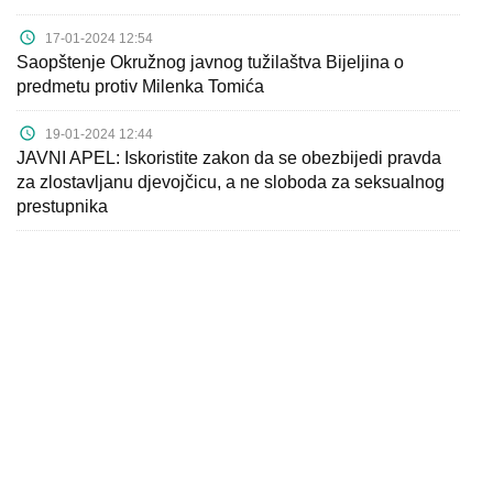
17-01-2024 12:54
Saopštenje Okružnog javnog tužilaštva Bijeljina o
predmetu protiv Milenka Tomića
19-01-2024 12:44
JAVNI APEL: Iskoristite zakon da se obezbijedi pravda
za zlostavljanu djevojčicu, a ne sloboda za seksualnog
prestupnika