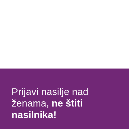
Prijavi nasilje nad
ženama,
ne štiti
nasilnika!