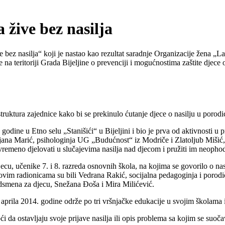
ive bez nasilja
e bez nasilja“ koji je nastao kao rezultat saradnje Organizacije žena „
 na teritoriji Grada Bijeljine o prevenciji i mogućnostima zaštite djece
struktura zajednice kako bi se prekinulo ćutanje djece o nasilju u porodic
dine u Etno selu „Stanišići“ u Bijeljini i bio je prva od aktivnosti u 
li Biljana Marić, psihologinja UG „Budućnost“ iz Modriče i Zlatoljub M
remeno djelovati u slučajevima nasilja nad djecom i pružiti im neophodn
cu, učenike 7. i 8. razreda osnovnih škola, na kojima se govorilo o nas
vim radionicama su bili Vedrana Rakić, socijalna pedagoginja i porod
udsmena za djecu, Snežana Đoša i Mira Milićević.
m aprila 2014. godine održe po tri vršnjačke edukacije u svojim školama
i da ostavljaju svoje prijave nasilja ili opis problema sa kojim se suočav