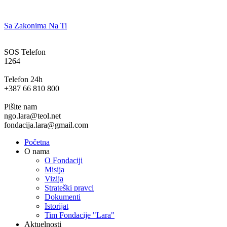
Sa Zakonima Na Ti
SOS Telefon
1264
Telefon 24h
+387 66 810 800
Pišite nam
ngo.lara@teol.net
fondacija.lara@gmail.com
Početna
O nama
O Fondaciji
Misija
Vizija
Strateški pravci
Dokumenti
Istorijat
Tim Fondacije "Lara"
Aktuelnosti