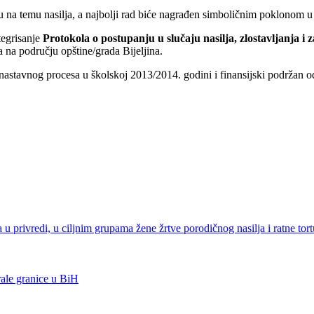
na temu nasilja, a najbolji rad biće nagrađen simboličnim poklonom u vi
tegrisanje
Protokola o postupanju u slučaju nasilja, zlostavljanja i
a na području opštine/grada Bijeljina.
astavnog procesa u školskoj 2013/2014. godini i finansijski podržan od
 privredi, u ciljnim grupama žene žrtve porodičnog nasilja i ratne tortu
ale granice u BiH