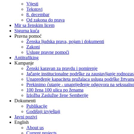
Vijesti
Tekstovi
8. decembar
Od zakona do prava
Mir sa ženskim licem
Sigurna kuća
Pravna pomoć
Ženska ljudska prava, pojam i dokumenti
Zakoni
Usluge pravne pomoći
Antitrafiking
Kampanje
Ženski karavan za pravdu i pomirenje
Jačanje institucionalne podrške za zaustavljanje rodnoza
Unapređenje kapaciteta pružalaca usluga podrške žrtvama
Prekinimo ćutanje - unaprijeđenje odgovora na seksualn
100 žena 100 ulica po ženama
Izložba Zaslužne žene Semberije
Dokumenti
Publikacije
Godišnji izvještaji
Javni pozivi
English
About us
Current projects