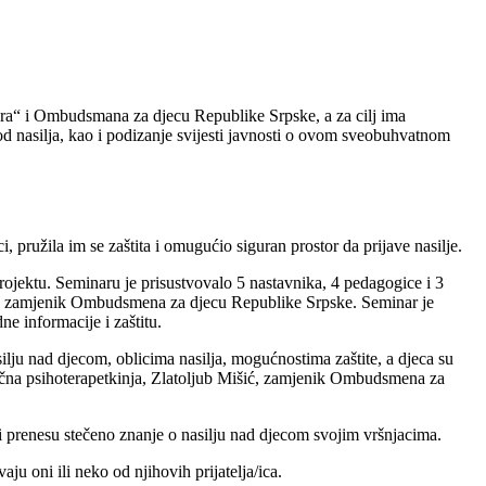
Lara“ i Ombudsmana za djecu Republike Srpske, a za cilj ima
 od nasilja, kao i podizanje svijesti javnosti o ovom sveobuhvatnom
i, pružila im se zaštita i omugućio siguran prostor da prijave nasilje.
projektu. Seminaru je prisustvovalo 5 nastavnika, 4 pedagogice i 3
išić, zamjenik Ombudsmena za djecu Republike Srpske. Seminar je
e informacije i zaštitu.
ilju nad djecom, oblicima nasilja, mogućnostima zaštite, a djeca su
ična psihoterapetkinja, Zlatoljub Mišić, zamjenik Ombudsmena za
 i prenesu stečeno znanje o nasilju nad djecom svojim vršnjacima.
aju oni ili neko od njihovih prijatelja/ica.