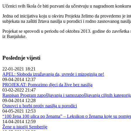
Učenici svih škola će biti pozvani da učestvuju u nagradnom konkursu 
Jedna od inicijativa koju u okviru Projekta želimo da provedemo je in
subjekata na zaštiti žrtava nasilja u porodici i rodno zasnovanog nasilj
Projekat se sprovodi u periodu od oktobra 2013. godine do završetka n
iz Banjaluke.
Poslednje vijesti
22-01-2021 18:21
APEL: Sloboda izražavanja da, uvrede i mizoginija ne!
09-04-2014 12:37
PROJEKAT: Pomozimo djeci da žive bez nasilja
03-02-2022 21:47
Raspisan Program zapošljavanja i samozapošljavanja ciljnih kategorija u
09-04-2014 12:28
Osnovci u borbi protiv nasilja u porodici
04-05-2021 12:53
“100 žena 100 ulica po ženama” – Leksikon o ženama koje su pomjer
14-04-2014 12:59
Žene u istoriji Semberije