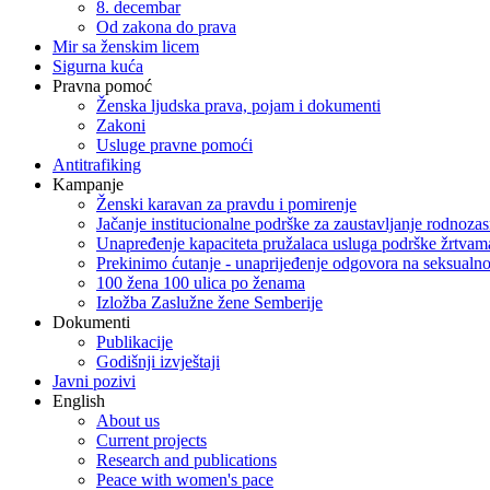
8. decembar
Od zakona do prava
Mir sa ženskim licem
Sigurna kuća
Pravna pomoć
Ženska ljudska prava, pojam i dokumenti
Zakoni
Usluge pravne pomoći
Antitrafiking
Kampanje
Ženski karavan za pravdu i pomirenje
Jačanje institucionalne podrške za zaustavljanje rodnoza
Unapređenje kapaciteta pružalaca usluga podrške žrtvama
Prekinimo ćutanje - unaprijeđenje odgovora na seksualn
100 žena 100 ulica po ženama
Izložba Zaslužne žene Semberije
Dokumenti
Publikacije
Godišnji izvještaji
Javni pozivi
English
About us
Current projects
Research and publications
Peace with women's pace