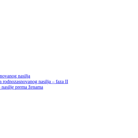
snovanog nasilja
 rodnozasnovanog nasilja – faza II
o nasilje prema ženama