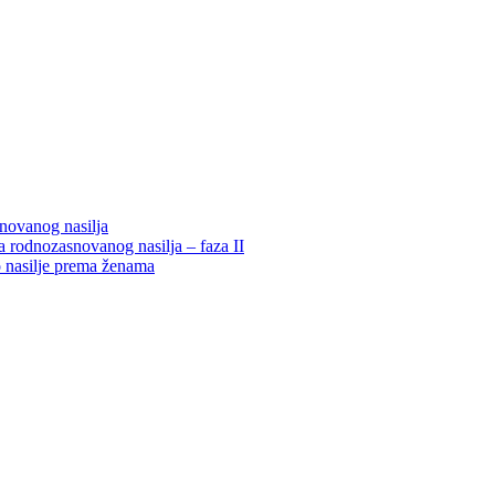
snovanog nasilja
 rodnozasnovanog nasilja – faza II
o nasilje prema ženama