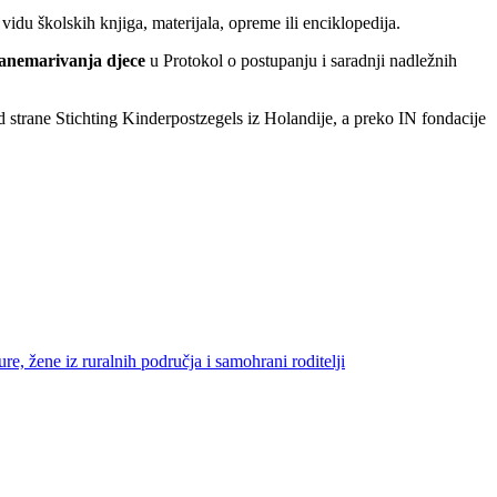
du školskih knjiga, materijala, opreme ili enciklopedija.
 zanemarivanja djece
u Protokol o postupanju i saradnji nadležnih
 strane Stichting Kinderpostzegels iz Holandije, a preko IN fondacije
re, žene iz ruralnih područja i samohrani roditelji