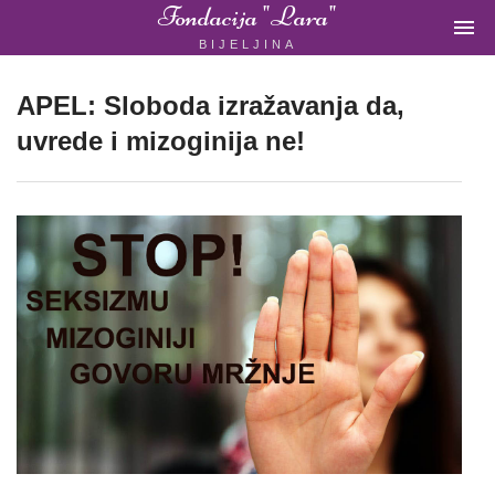
Fondacija "Lara"

BIJELJINA
ŽENSKA
NEVLADINA
ORGANIZACIJA
APEL: Sloboda izražavanja da,
U
uvrede i mizoginija ne!
BIH
Fondacija
"Lara"
Bijeljina
Početna