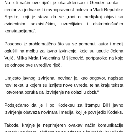
Na isti način ove riječi je okarakterisao i Gender centar –
Kampanje
centar za jednakost i ravnopravnost polova u Vladi Republike
Srpske, koji je stava da se „radi o medijskoj objavi sa
Dokumenti
evidentnim seksističkim, uvredljivim i diskriminišućim
konstatacijama“.
Javni
pozivi
Posebno je problematično što su se pomenuti autor i medij
oglušili na molbu za javno izvinjenje, koje su uputile Jelena
English
Vujić, Milka Mrđa i Valentina Mišljenović, portparolke na koje
se odnose ove uvredjive riječi.
Kontakt
Umjesto javnog izvinjena, novinar je, kao odgovor, napisao
novi tekst, u kojem su iznijete nove uvrede, te na kraju teksta
i otvorena poruka da „izvinjenje ne dolazi u obzir.“
Podsjećamo da je i po Kodeksu za štampu BiH javno
izvinjenje obaveza novinara i medija, koji je povrijedio Kodeks.
Takođe, krajnje je neprimjeren ovakav način komunikacije