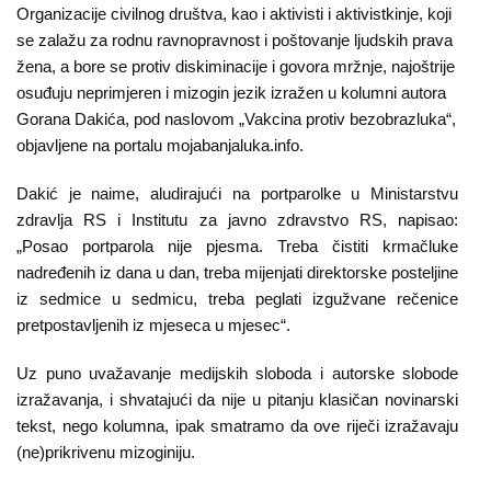
O
Organizacije civilnog društva, kao i aktivisti i aktivistkinje, koji
nama
se zalažu za rodnu ravnopravnost i poštovanje ljudskih prava
žena, a bore se protiv diskiminacije i govora mržnje, najoštrije
Aktuelnosti
osuđuju neprimjeren i mizogin jezik izražen u kolumni autora
Gorana Dakića, pod naslovom „Vakcina protiv bezobrazluka“,
Mir
objavljene na portalu mojabanjaluka.info.
sa
Dakić je naime, aludirajući na portparolke u Ministarstvu
ženskim
zdravlja RS i Institutu za javno zdravstvo RS, napisao:
licem
„Posao portparola nije pjesma. Treba čistiti krmačluke
nadređenih iz dana u dan, treba mijenjati direktorske posteljine
Sigurna
iz sedmice u sedmicu, treba peglati izgužvane rečenice
kuća
pretpostavljenih iz mjeseca u mjesec“.
Pravna
Uz puno uvažavanje medijskih sloboda i autorske slobode
izražavanja, i shvatajući da nije u pitanju klasičan novinarski
pomoć
tekst, nego kolumna, ipak smatramo da ove riječi izražavaju
Antitrafiking
(ne)prikrivenu mizoginiju.