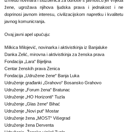
između novinara i službenica za odnose s javnošću jer vrijeđa
žene, ugrožava njihova ljudska prava i jednakost i ne
doprinosi javnom interesu, civilizacijskom napretku i kvalitetu
javnog komunicranja.
Ovaj javni apel upućuju:
Milkica Milojević, novinarka i aktivistkinja iz Banjaluke
Danka Zelić, mirovna i aktivistkinja za ženska prava
Fondacija „Lara“ Bijeljina
Centar ženskih prava Zenica
Fondacija „Udružene žene“ Banja Luka
Udruženje građanki „Grahovo“ Bosansko Grahovo
Udruženje „Forum žena“ Bratunac
Udruženje „HO Horizonti“ Tuzla
Udruženje „Glas žene“ Bihać
Udruženje „Novi put“ Mostar
Udruženje žena „MOST“ Višegrad
Udruženje žena Derventa