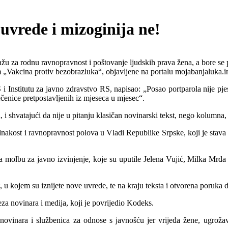
uvrede i mizoginija ne!
zalažu za rodnu ravnopravnost i poštovanje ljudskih prava žena, a bore se
„Vakcina protiv bezobrazluka“, objavljene na portalu mojabanjaluka.i
 i Institutu za javno zdravstvo RS, napisao: „Posao portparola nije pje
ečenice pretpostavljenih iz mjeseca u mjesec“.
i shvatajući da nije u pitanju klasičan novinarski tekst, nego kolumna,
jednakost i ravnopravnost polova u Vladi Republike Srpske, koji je stava
a molbu za javno izvinjenje, koje su uputile Jelena Vujić, Milka Mrđa
 u kojem su iznijete nove uvrede, te na kraju teksta i otvorena poruka d
a novinara i medija, koji je povrijedio Kodeks.
ovinara i službenica za odnose s javnošću jer vrijeđa žene, ugrožava