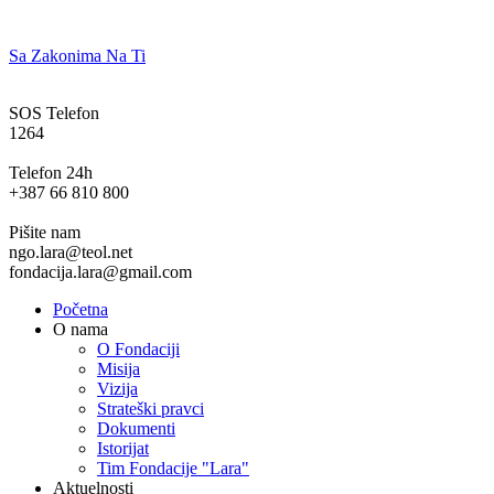
Sa Zakonima Na Ti
SOS Telefon
1264
Telefon 24h
+387 66 810 800
Pišite nam
ngo.lara@teol.net
fondacija.lara@gmail.com
Početna
O nama
O Fondaciji
Misija
Vizija
Strateški pravci
Dokumenti
Istorijat
Tim Fondacije "Lara"
Aktuelnosti