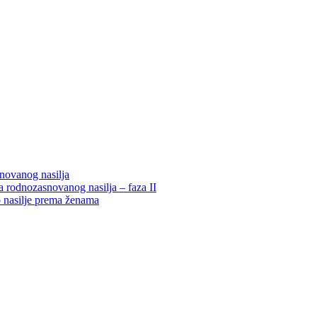
snovanog nasilja
 rodnozasnovanog nasilja – faza II
o nasilje prema ženama