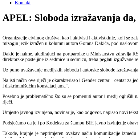
Kontakt
APEL: Sloboda izražavanja da, 
Organizacije civilnog društva, kao i aktivisti i aktivistkinje, koji se 
mizogin jezik izražen u kolumni autora Gorana Dakića, pod naslovom 
Dakić je naime, aludirajući na portparolke u Ministarstvu zdravlja RS
direktorske posteljine iz sedmice u sedmicu, treba peglati izgužvane r
Uz puno uvažavanje medijskih sloboda i autorske slobode izražavanja, 
Na isti način ove riječi je okarakterisao i Gender centar – centar za 
i diskriminišućim konstatacijama“.
Posebno je problematično što su se pomenuti autor i medij oglušili n
riječi.
Umjesto javnog izvinjena, novinar je, kao odgovor, napisao novi tekst,
Podsjećamo da je i po Kodeksu za štampu BiH javno izvinjenje obavez
Takođe, krajnje je neprimjeren ovakav način komunikacije između n