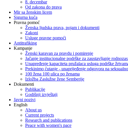
8. decembar
Od zakona do prava
Mir sa ženskim licem
Sigurna kuća
Pravna pomoć
Ženska ljudska prava, pojam i dokumenti
Zakoni
Usluge pravne pomoći
Antitrafiking
Kampanje
Ženski karavan za pravdu i pomirenje
Jačanje institucionalne podrške za zaustavljanje rodnoza
Unapređenje kapaciteta pružalaca usluga podrške žrtvama
Prekinimo ćutanje - unaprijeđenje odgovora na seksualn
100 žena 100 ulica po ženama
Izložba Zaslužne žene Semberije
Dokumenti
Publikacije
Godišnji izvještaji
Javni pozivi
English
About us
Current projects
Research and publications
Peace with women's pace