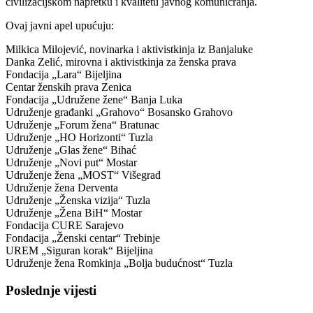
civilizacijskom napretku i kvalitetu javnog komunicranja.
Ovaj javni apel upućuju:
Milkica Milojević, novinarka i aktivistkinja iz Banjaluke
Danka Zelić, mirovna i aktivistkinja za ženska prava
Fondacija „Lara“ Bijeljina
Centar ženskih prava Zenica
Fondacija „Udružene žene“ Banja Luka
Udruženje građanki „Grahovo“ Bosansko Grahovo
Udruženje „Forum žena“ Bratunac
Udruženje „HO Horizonti“ Tuzla
Udruženje „Glas žene“ Bihać
Udruženje „Novi put“ Mostar
Udruženje žena „MOST“ Višegrad
Udruženje žena Derventa
Udruženje „Ženska vizija“ Tuzla
Udruženje „Žena BiH“ Mostar
Fondacija CURE Sarajevo
Fondacija „Ženski centar“ Trebinje
UREM „Siguran korak“ Bijeljina
Udruženje žena Romkinja „Bolja budućnost“ Tuzla
Poslednje vijesti