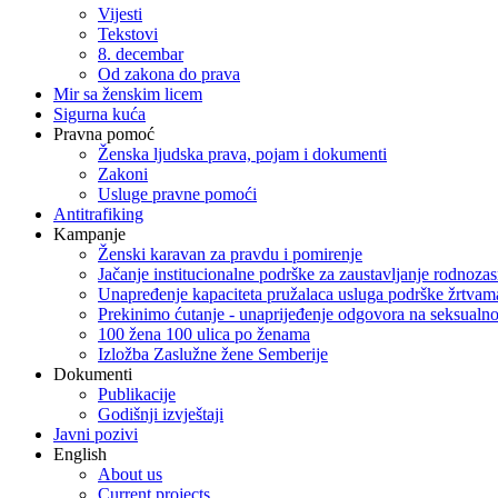
Vijesti
Tekstovi
8. decembar
Od zakona do prava
Mir sa ženskim licem
Sigurna kuća
Pravna pomoć
Ženska ljudska prava, pojam i dokumenti
Zakoni
Usluge pravne pomoći
Antitrafiking
Kampanje
Ženski karavan za pravdu i pomirenje
Jačanje institucionalne podrške za zaustavljanje rodnoza
Unapređenje kapaciteta pružalaca usluga podrške žrtvama
Prekinimo ćutanje - unaprijeđenje odgovora na seksualn
100 žena 100 ulica po ženama
Izložba Zaslužne žene Semberije
Dokumenti
Publikacije
Godišnji izvještaji
Javni pozivi
English
About us
Current projects