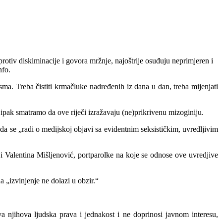
 protiv diskiminacije i govora mržnje, najoštrije osuđuju neprimjeren i
nfo.
sma. Treba čistiti krmačluke nadređenih iz dana u dan, treba mijenjati
 ipak smatramo da ove riječi izražavaju (ne)prikrivenu mizoginiju.
 da se „radi o medijskoj objavi sa evidentnim seksističkim, uvredljivim
 i Valentina Mišljenović, portparolke na koje se odnose ove uvredjive
a „izvinjenje ne dolazi u obzir.“
 njihova ljudska prava i jednakost i ne doprinosi javnom interesu,