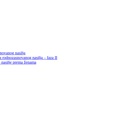
snovanog nasilja
 rodnozasnovanog nasilja – faza II
o nasilje prema ženama