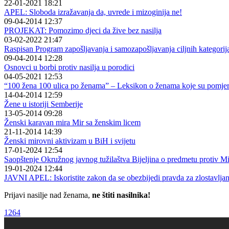
22-01-2021 18:21
APEL: Sloboda izražavanja da, uvrede i mizoginija ne!
09-04-2014 12:37
PROJEKAT: Pomozimo djeci da žive bez nasilja
03-02-2022 21:47
Raspisan Program zapošljavanja i samozapošljavanja ciljnih kategorija u
09-04-2014 12:28
Osnovci u borbi protiv nasilja u porodici
04-05-2021 12:53
“100 žena 100 ulica po ženama” – Leksikon o ženama koje su pomjer
14-04-2014 12:59
Žene u istoriji Semberije
13-05-2014 09:28
Ženski karavan mira Mir sa ženskim licem
21-11-2014 14:39
Ženski mirovni aktivizam u BiH i svijetu
17-01-2024 12:54
Saopštenje Okružnog javnog tužilaštva Bijeljina o predmetu protiv 
19-01-2024 12:44
JAVNI APEL: Iskoristite zakon da se obezbijedi pravda za zlostavljan
Prijavi nasilje nad ženama,
ne štiti nasilnika!
1264