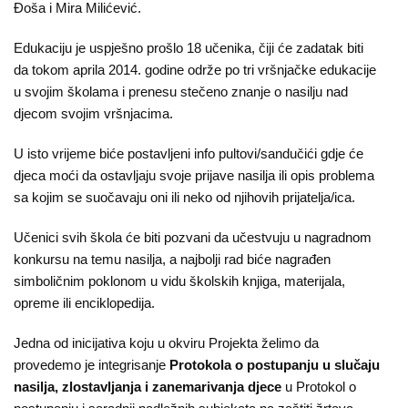
Đoša i Mira Milićević.
Edukaciju je uspješno prošlo 18 učenika, čiji će zadatak biti
da tokom aprila 2014. godine održe po tri vršnjačke edukacije
u svojim školama i prenesu stečeno znanje o nasilju nad
djecom svojim vršnjacima.
U isto vrijeme biće postavljeni info pultovi/sandučići gdje će
djeca moći da ostavljaju svoje prijave nasilja ili opis problema
sa kojim se suočavaju oni ili neko od njihovih prijatelja/ica.
Učenici svih škola će biti pozvani da učestvuju u nagradnom
konkursu na temu nasilja, a najbolji rad biće nagrađen
simboličnim poklonom u vidu školskih knjiga, materijala,
opreme ili enciklopedija.
Jedna od inicijativa koju u okviru Projekta želimo da
provedemo je integrisanje
Protokola o postupanju u slučaju
nasilja, zlostavljanja i zanemarivanja djece
u Protokol o