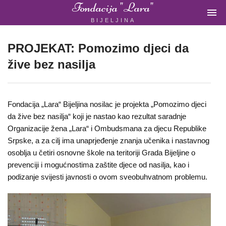
Fondacija "Lara"

BIJELJINA
ŽENSKA
NEVLADINA
ORGANIZACIJA
PROJEKAT: Pomozimo djeci da
U
žive bez nasilja
BIH
Fondacija „Lara“ Bijeljina nosilac je projekta „Pomozimo djeci
da žive bez nasilja“ koji je nastao kao rezultat saradnje
Organizacije žena „Lara“ i Ombudsmana za djecu Republike
Fondacija
Srpske, a za cilj ima unaprjeđenje znanja učenika i nastavnog
"Lara"
osoblja u četiri osnovne škole na teritoriji Grada Bijeljine o
Bijeljina
prevenciji i mogućnostima zaštite djece od nasilja, kao i
podizanje svijesti javnosti o ovom sveobuhvatnom problemu.
Početna