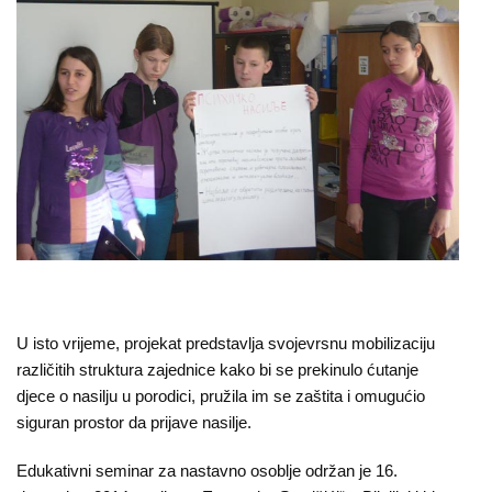
O
nama
Aktuelnosti
Mir
sa
ženskim
licem
Sigurna
kuća
U isto vrijeme, projekat predstavlja svojevrsnu mobilizaciju
Pravna
različitih struktura zajednice kako bi se prekinulo ćutanje
djece o nasilju u porodici, pružila im se zaštita i omugućio
pomoć
siguran prostor da prijave nasilje.
Antitrafiking
Edukativni seminar za nastavno osoblje održan je 16.