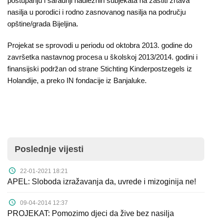
postupanju i saradnji nadležnih subjekata na zaštiti žrtava
nasilja u porodici i rodno zasnovanog nasilja na području
opštine/grada Bijeljina.
Projekat se sprovodi u periodu od oktobra 2013. godine do
završetka nastavnog procesa u školskoj 2013/2014. godini i
finansijski podržan od strane Stichting Kinderpostzegels iz
Holandije, a preko IN fondacije iz Banjaluke.
Poslednje vijesti
22-01-2021 18:21
APEL: Sloboda izražavanja da, uvrede i mizoginija ne!
09-04-2014 12:37
PROJEKAT: Pomozimo djeci da žive bez nasilja