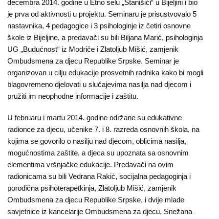
decembra 2014. godine u Etno selu „Stanišići“ u Bijeljini i bio
Kampanje
je prva od aktivnosti u projektu. Seminaru je prisustvovalo 5
nastavnika, 4 pedagogice i 3 psihologinje iz četiri osnovne
Dokumenti
škole iz Bijeljine, a predavači su bili Biljana Marić, psihologinja
UG „Budućnost“ iz Modriče i Zlatoljub Mišić, zamjenik
Javni
Ombudsmena za djecu Republike Srpske. Seminar je
pozivi
organizovan u cilju edukacije prosvetnih radnika kako bi mogli
blagovremeno djelovati u slučajevima nasilja nad djecom i
English
pružiti im neophodne informacije i zaštitu.
Kontakt
U februaru i martu 2014. godine održane su edukativne
radionce za djecu, učenike 7. i 8. razreda osnovnih škola, na
kojima se govorilo o nasilju nad djecom, oblicima nasilja,
mogućnostima zaštite, a djeca su upoznata sa osnovnim
elementima vršnjačke edukacije. Predavači na ovim
radionicama su bili Vedrana Rakić, socijalna pedagoginja i
porodična psihoterapetkinja, Zlatoljub Mišić, zamjenik
Ombudsmena za djecu Republike Srpske, i dvije mlade
savjetnice iz kancelarije Ombudsmena za djecu, Snežana