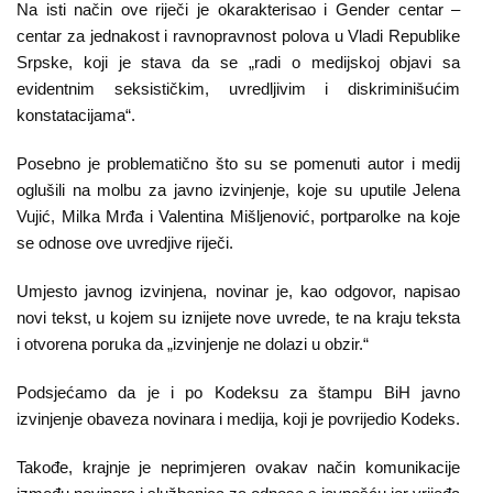
Na isti način ove riječi je okarakterisao i Gender centar –
Kampanje
centar za jednakost i ravnopravnost polova u Vladi Republike
Srpske, koji je stava da se „radi o medijskoj objavi sa
Dokumenti
evidentnim seksističkim, uvredljivim i diskriminišućim
konstatacijama“.
Javni
pozivi
Posebno je problematično što su se pomenuti autor i medij
oglušili na molbu za javno izvinjenje, koje su uputile Jelena
English
Vujić, Milka Mrđa i Valentina Mišljenović, portparolke na koje
se odnose ove uvredjive riječi.
Kontakt
Umjesto javnog izvinjena, novinar je, kao odgovor, napisao
novi tekst, u kojem su iznijete nove uvrede, te na kraju teksta
i otvorena poruka da „izvinjenje ne dolazi u obzir.“
Podsjećamo da je i po Kodeksu za štampu BiH javno
izvinjenje obaveza novinara i medija, koji je povrijedio Kodeks.
Takođe, krajnje je neprimjeren ovakav način komunikacije