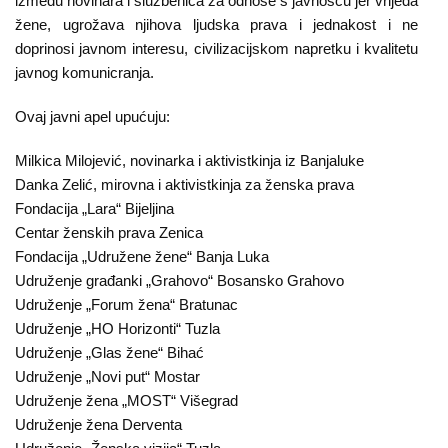
između novinara i službenica za odnose s javnošću jer vrijeđa
žene, ugrožava njihova ljudska prava i jednakost i ne
doprinosi javnom interesu, civilizacijskom napretku i kvalitetu
javnog komunicranja.
Ovaj javni apel upućuju:
Milkica Milojević, novinarka i aktivistkinja iz Banjaluke
Danka Zelić, mirovna i aktivistkinja za ženska prava
Fondacija „Lara“ Bijeljina
Centar ženskih prava Zenica
Fondacija „Udružene žene“ Banja Luka
Udruženje građanki „Grahovo“ Bosansko Grahovo
Udruženje „Forum žena“ Bratunac
Udruženje „HO Horizonti“ Tuzla
Udruženje „Glas žene“ Bihać
Udruženje „Novi put“ Mostar
Udruženje žena „MOST“ Višegrad
Udruženje žena Derventa