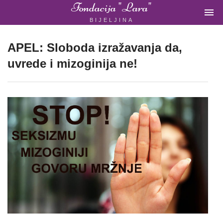
Fondacija "Lara"

BIJELJINA
ŽENSKA
NEVLADINA
ORGANIZACIJA
APEL: Sloboda izražavanja da,
U
uvrede i mizoginija ne!
BIH
Fondacija
"Lara"
Bijeljina
Početna