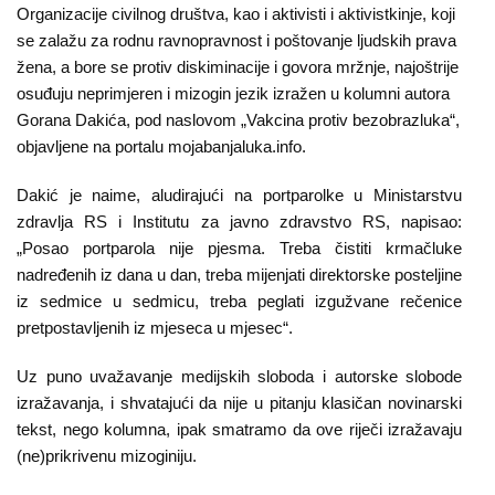
O
Organizacije civilnog društva, kao i aktivisti i aktivistkinje, koji
nama
se zalažu za rodnu ravnopravnost i poštovanje ljudskih prava
žena, a bore se protiv diskiminacije i govora mržnje, najoštrije
Aktuelnosti
osuđuju neprimjeren i mizogin jezik izražen u kolumni autora
Gorana Dakića, pod naslovom „Vakcina protiv bezobrazluka“,
Mir
objavljene na portalu mojabanjaluka.info.
sa
Dakić je naime, aludirajući na portparolke u Ministarstvu
ženskim
zdravlja RS i Institutu za javno zdravstvo RS, napisao:
licem
„Posao portparola nije pjesma. Treba čistiti krmačluke
nadređenih iz dana u dan, treba mijenjati direktorske posteljine
Sigurna
iz sedmice u sedmicu, treba peglati izgužvane rečenice
kuća
pretpostavljenih iz mjeseca u mjesec“.
Pravna
Uz puno uvažavanje medijskih sloboda i autorske slobode
izražavanja, i shvatajući da nije u pitanju klasičan novinarski
pomoć
tekst, nego kolumna, ipak smatramo da ove riječi izražavaju
Antitrafiking
(ne)prikrivenu mizoginiju.