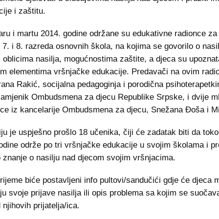
ije i zaštitu.
aru i martu 2014. godine održane su edukativne radionce za 
 7. i 8. razreda osnovnih škola, na kojima se govorilo o nasi
 oblicima nasilja, mogućnostima zaštite, a djeca su upoznat
m elementima vršnjačke edukacije. Predavači na ovim radi
drana Rakić, socijalna pedagoginja i porodična psihoterapetkin
zamjenik Ombudsmena za djecu Republike Srpske, i dvije m
ice iz kancelarije Ombudsmena za djecu, Snežana Đoša i Mir
ju je uspješno prošlo 18 učenika, čiji će zadatak biti da tok
odine održe po tri vršnjačke edukacije u svojim školama i p
 znanje o nasilju nad djecom svojim vršnjacima.
vrijeme biće postavljeni info pultovi/sandučići gdje će djeca 
ju svoje prijave nasilja ili opis problema sa kojim se suočavaj
njihovih prijatelja/ica.