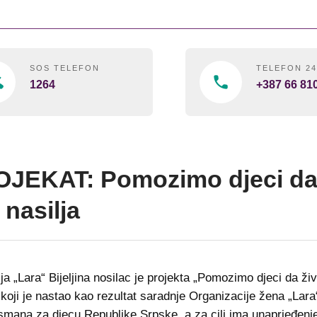
SOS TELEFON
TELEFON 2
1264
+387 66 81
JEKAT: Pomozimo djeci da
 nasilja
ja „Lara“ Bijeljina nosilac je projekta „Pomozimo djeci da ži
 koji je nastao kao rezultat saradnje Organizacije žena „Lara“
ana za djecu Republike Srpske, a za cilj ima unaprjeđenj