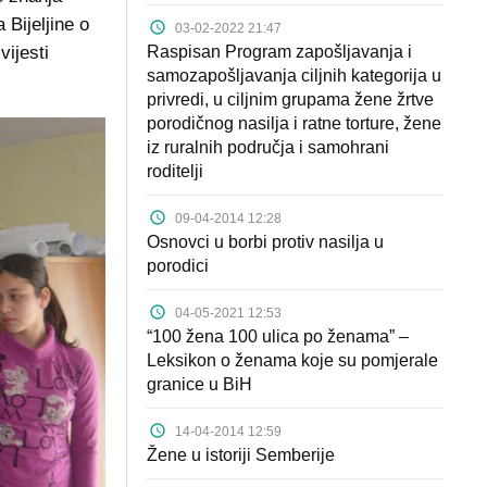
 Bijeljine o
03-02-2022 21:47
vijesti
Raspisan Program zapošljavanja i
samozapošljavanja ciljnih kategorija u
privredi, u ciljnim grupama žene žrtve
porodičnog nasilja i ratne torture, žene
iz ruralnih područja i samohrani
roditelji
09-04-2014 12:28
Osnovci u borbi protiv nasilja u
porodici
04-05-2021 12:53
“100 žena 100 ulica po ženama” –
Leksikon o ženama koje su pomjerale
granice u BiH
14-04-2014 12:59
Žene u istoriji Semberije