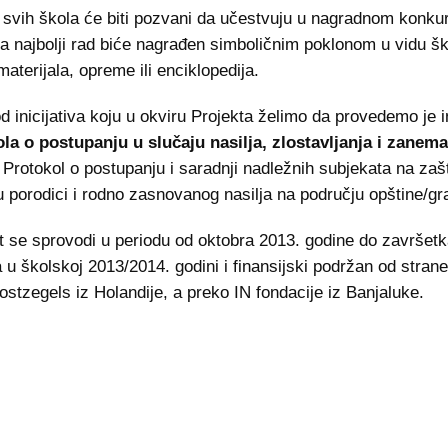
 svih škola će biti pozvani da učestvuju u nagradnom konku
, a najbolji rad biće nagrađen simboličnim poklonom u vidu š
materijala, opreme ili enciklopedija.
d inicijativa koju u okviru Projekta želimo da provedemo je i
la o postupanju u slučaju nasilja, zlostavljanja i zanema
Protokol o postupanju i saradnji nadležnih subjekata na zašt
 u porodici i rodno zasnovanog nasilja na području opštine/gra
t se sprovodi u periodu od oktobra 2013. godine do završet
 u školskoj 2013/2014. godini i finansijski podržan od strane
ostzegels iz Holandije, a preko IN fondacije iz Banjaluke.