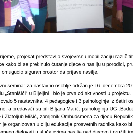
rijeme, projekat predstavlja svojevrsnu mobilizaciju različiti
ce kako bi se prekinulo ćutanje djece o nasilju u porodici, pr
i omugućio siguran prostor da prijave nasilje.
vni seminar za nastavno osoblje održan je 16. decembra 20
u „Stanišići“ u Bijeljini i bio je prva od aktivnosti u projektu
vovalo 5 nastavnika, 4 pedagogice i 3 psihologinje iz četiri 
jine, a predavači su bili Biljana Marić, psihologinja UG „Budu
 i Zlatoljub Mišić, zamjenik Ombudsmena za djecu Republi
 je organizovan u cilju edukacije prosvetnih radnika kako bi
emeno djelovati u slučajevima nasilja nad djecom i pružiti 