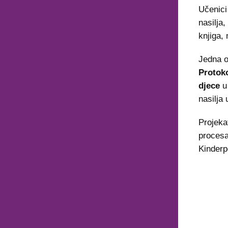
Učenici
nasilja
knjiga, 
Jedna o
Protoko
djece
u 
nasilja
Projeka
procesa
Kinderp