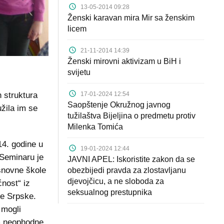
13-05-2014 09:28
Ženski karavan mira Mir sa ženskim
licem
21-11-2014 14:39
Ženski mirovni aktivizam u BiH i
svijetu
17-01-2024 12:54
h struktura
Saopštenje Okružnog javnog
užila im se
tužilaštva Bijeljina o predmetu protiv
Milenka Tomića
14. godine u
19-01-2024 12:44
. Seminaru je
JAVNI APEL: Iskoristite zakon da se
osnovne škole
obezbijedi pravda za zlostavljanu
djevojčicu, a ne sloboda za
ćnost“ iz
seksualnog prestupnika
ke Srpske.
 mogli
im neophodne