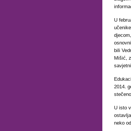
informac
U febru
učenike
djecom,
osnovni
bili Ve
Mišić, 
savjetn
Edukaci
2014. g
stečeno
U isto 
ostavlja
neko od 