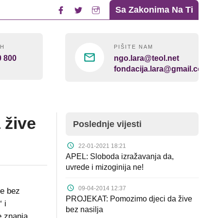
Sa Zakonima Na Ti
4H
PIŠITE NAM
0 800
ngo.lara@teol.net
fondacija.lara@gmail.com
 žive
Poslednje vijesti
22-01-2021 18:21
APEL: Sloboda izražavanja da,
uvrede i mizoginija ne!
09-04-2014 12:37
ve bez
PROJEKAT: Pomozimo djeci da žive
 i
bez nasilja
e znanja