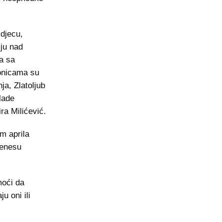
djecu,
lju nad
a sa
onicama su
ja, Zlatoljub
lade
a Milićević.
om aprila
renesu
moći da
u oni ili