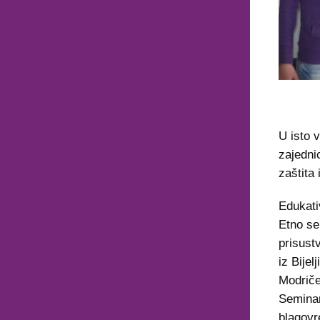
U isto v
zajedni
zaštita 
Edukati
Etno sel
prisust
iz Bijel
Modriče
Seminar
blagovr