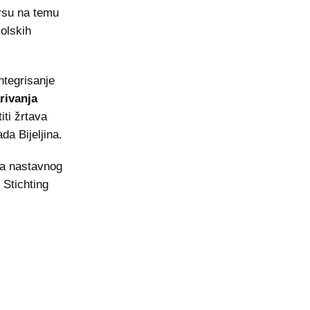
rsu na temu
kolskih
ntegrisanje
rivanja
iti žrtava
da Bijeljina.
ka nastavnog
 Stichting