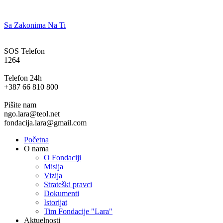
Sa Zakonima Na Ti
SOS Telefon
1264
Telefon 24h
+387 66 810 800
Pišite nam
ngo.lara@teol.net
fondacija.lara@gmail.com
Početna
O nama
O Fondaciji
Misija
Vizija
Strateški pravci
Dokumenti
Istorijat
Tim Fondacije "Lara"
Aktuelnosti