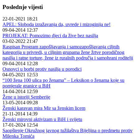
Poslednje vijesti
22-01-2021 18:21
APEL: Sloboda izražavanja da, uvrede i mizoginija ne!
09-04-2014 12:37
PROJEKAT: Pomozimo djeci da žive bez nasilja
03-02-2022 21:47
Raspisan Program zapošljavanja i samozapošljavanja ciljnih
kategorija u privredi, u ciljnim grupama žene žrtve porodičnog
nasilja i ratne torture, žene iz ruralnih područja i samohrani roditelji
09-04-2014 12:28
Osnovci u borbi protiv nasilja u porodici
04-05-2021 12:53
“100 žena 100 ulica po ženama” – Leksikon o ženama koje su
pomjerale granice u BiH
14-04-2014 12:59
Žene u istoriji Semberije
13-05-2014 09:28
Ženski karavan mira Mir sa ženskim licem
21-11-2014 14:39
Ženski mirovni aktivizam u BiH i svijetu
17-01-2024 12:54
Saopštenje Okružnog javnog tužilaštva Bijeljina o predmetu protiv
Milenka Tomića