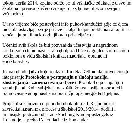
tokom aprila 2014. godine održe po tri vršnjačke edukacije u svojim
školama i prenesu stečeno znanje o nasilju nad djecom svojim
vršnjacima.
U isto vrijeme biće postavljeni info pultovi/sandučići gdje će djeca
moći da ostavljaju svoje prijave nasilja ili opis problema sa kojim se
suočavaju oni ili neko od njihovih prijatelja/ica.
Učenici svih škola će biti pozvani da učestvuju u nagradnom
konkursu na temu nasilja, a najbolji rad biće nagrađen simboličnim
poklonom u vidu školskih knjiga, materijala, opreme ili
enciklopedija.
Jedna od inicijativa koju u okviru Projekta želimo da provedemo je
integrisanje
Protokola o postupanju u slučaju nasilja,
zlostavljanja i zanemarivanja djece
u Protokol o postupanju i
saradnji nadležnih subjekata na zaštiti žrtava nasilja u porodici i
rodno zasnovanog nasilja na području opštine/grada Bijeljina.
Projekat se sprovodi u periodu od oktobra 2013. godine do
završetka nastavnog procesa u školskoj 2013/2014. godini i
finansijski podržan od strane Stichting Kinderpostzegels iz
Holandije, a preko IN fondacije iz Banjaluke.