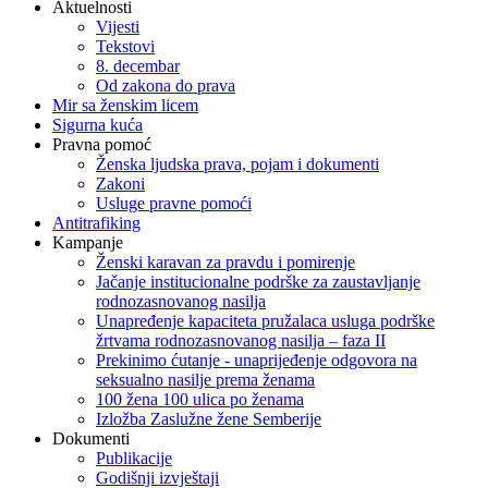
Aktuelnosti
Vijesti
Tekstovi
8. decembar
Od zakona do prava
Mir sa ženskim licem
Sigurna kuća
Pravna pomoć
Ženska ljudska prava, pojam i dokumenti
Zakoni
Usluge pravne pomoći
Antitrafiking
Kampanje
Ženski karavan za pravdu i pomirenje
Jačanje institucionalne podrške za zaustavljanje
rodnozasnovanog nasilja
Unapređenje kapaciteta pružalaca usluga podrške
žrtvama rodnozasnovanog nasilja – faza II
Prekinimo ćutanje - unaprijeđenje odgovora na
seksualno nasilje prema ženama
100 žena 100 ulica po ženama
Izložba Zaslužne žene Semberije
Dokumenti
Publikacije
Godišnji izvještaji