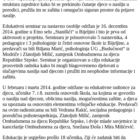
struktura zajednice kako bi se prekinulo ćutanje djece o nasilju u
porodici, pružila im se zaštita i omugućio siguran prostor da prijave
nasilje.
Edukativni seminar za nastavno osoblje održan je 16. decembra
2014. godine u Etno selu „Stanišići“ u Bijeljini i bio je prva od
aktivnosti u projektu. Seminaru je prisustvovalo 5 nastavnika, 4
pedagogice i 3 psihologinje iz četiri osnovne škole iz Bijeljine, a
predavači su bili Biljana Marić, psihologinja UG „Budućnost“ iz
Modriče i Zlatoljub Mišić, zamjenik Ombudsmena za djecu
Republike Srpske. Seminar je organizovan u cilju edukacije
prosvetnih radnika kako bi mogli blagovremeno djelovati u
slučajevima nasilja nad djecom i pružiti im neophodne informacije i
zaštitu.
U februaru i martu 2014. godine održane su edukativne radionce za
djecu, učenike 7. i 8. razreda osnovnih škola, na kojima se govorilo
o nasilju nad djecom, oblicima nasilja, mogućnostima zaštite, a djeca
su upoznata sa osnovnim elementima vršnjačke edukacije. Predavači
na ovim radionicama su bili Vedrana Rakić, socijalna pedagoginja i
porodična psihoterapetkinja, Zlatoljub Mišić, zamjenik
Ombudsmena za djecu Republike Srpske, i dvije mlade savjetnice iz
kancelarije Ombudsmena za djecu, Snežana Đoša i Mira Milićević.
Edukaciju je uspješno prošlo 18 učenika, čiji će zadatak biti da