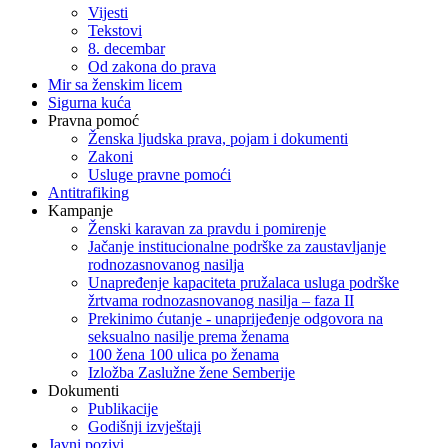
Vijesti
Tekstovi
8. decembar
Od zakona do prava
Mir sa ženskim licem
Sigurna kuća
Pravna pomoć
Ženska ljudska prava, pojam i dokumenti
Zakoni
Usluge pravne pomoći
Antitrafiking
Kampanje
Ženski karavan za pravdu i pomirenje
Jačanje institucionalne podrške za zaustavljanje
rodnozasnovanog nasilja
Unapređenje kapaciteta pružalaca usluga podrške
žrtvama rodnozasnovanog nasilja – faza II
Prekinimo ćutanje - unaprijeđenje odgovora na
seksualno nasilje prema ženama
100 žena 100 ulica po ženama
Izložba Zaslužne žene Semberije
Dokumenti
Publikacije
Godišnji izvještaji
Javni pozivi