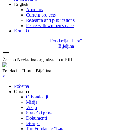
English
About us
Current projects
Research and publications
Peace with women's pace
Kontakt
Fondacija "Lara"
Bijeljina

Ženska Nevladina organizacija u BiH
Fondacija "Lara" Bijeljina
×
Početna
O nama
O Fondaciji
Misija
Vizija
Strateški pravci
Dokumenti
Istorijat
Tim Fondacije "Lara"