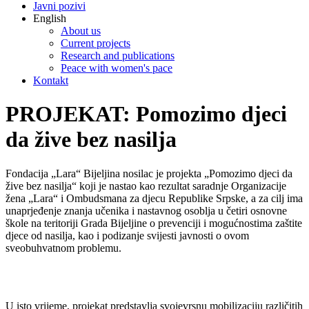
Javni pozivi
English
About us
Current projects
Research and publications
Peace with women's pace
Kontakt
PROJEKAT: Pomozimo djeci
da žive bez nasilja
Fondacija „Lara“ Bijeljina nosilac je projekta „Pomozimo djeci da
žive bez nasilja“ koji je nastao kao rezultat saradnje Organizacije
žena „Lara“ i Ombudsmana za djecu Republike Srpske, a za cilj ima
unaprjeđenje znanja učenika i nastavnog osoblja u četiri osnovne
škole na teritoriji Grada Bijeljine o prevenciji i mogućnostima zaštite
djece od nasilja, kao i podizanje svijesti javnosti o ovom
sveobuhvatnom problemu.
U isto vrijeme, projekat predstavlja svojevrsnu mobilizaciju različitih